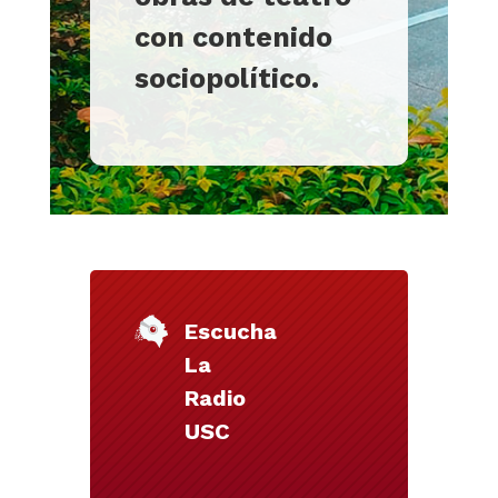
con contenido
sociopolítico.
Escucha
La
Radio
USC