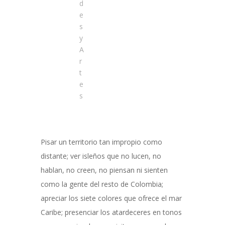
d
e
s
y
A
r
t
e
s
Pisar un territorio tan impropio como
distante; ver isleños que no lucen, no
hablan, no creen, no piensan ni sienten
como la gente del resto de Colombia;
apreciar los siete colores que ofrece el mar
Caribe; presenciar los atardeceres en tonos