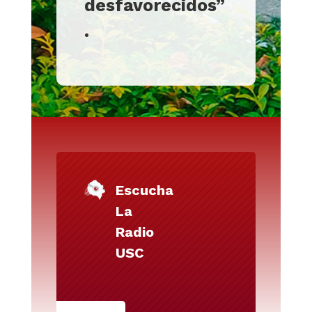
desfavorecidos”
.
Escucha
La
Radio
USC