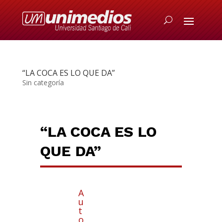
“LA COCA ES LO QUE DA”
Sin categoría
“LA COCA ES LO
QUE DA”
A
u
t
o