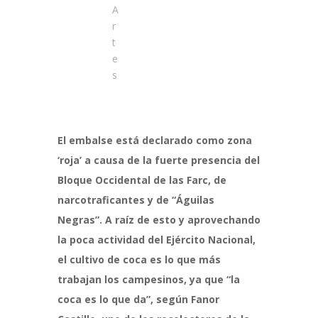
A
r
t
e
s
El embalse está declarado como zona
‘roja’ a causa de la fuerte presencia del
Bloque Occidental de las Farc, de
narcotraficantes y de “Águilas
Negras”. A raíz de esto y aprovechando
la poca actividad del Ejército Nacional
,
el cultivo de coca es lo que más
trabajan los campesinos, ya que “la
coca es lo que da”, según Fanor