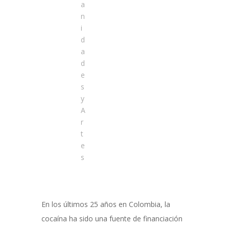
a
n
i
d
a
d
e
s
y
A
r
t
e
s
En los últimos 25 años en Colombia, la
cocaína ha sido una fuente de financiación