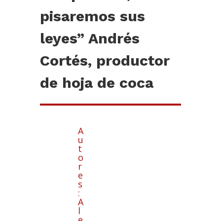
pisaremos sus
leyes” Andrés
Cortés, productor
de hoja de coca
A
u
t
o
r
e
s
:
A
l
e