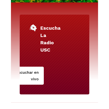
Escucha
La
Radio
USC
Escuchar en
vivo