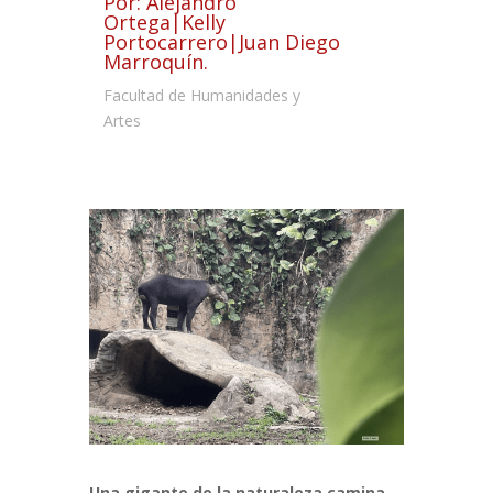
Por: Alejandro
Ortega|Kelly
Portocarrero|Juan Diego
Marroquín.
Facultad de Humanidades y
Artes
Un
a
gigante de la naturaleza camina