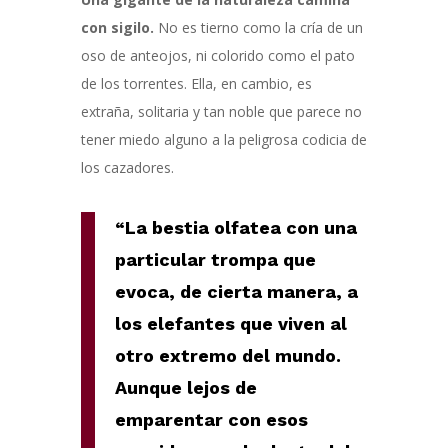
con sigilo
.
N
o
es
tiern
o
como
la cría de
un
oso de anteojos,
ni
colorid
o
como el pato
de los torrentes.
Ella
,
en cambio, es
extraña, solitaria y tan noble que parece no
tener miedo
alguno
a
l
a peligrosa codicia de
los cazadores.
“
La bestia olfatea con una
particular trompa que
evoca
,
de cierta manera, a
los elefantes que viven
a
l
otro extremo del mundo.
Aunque lejos de
emparentar con esos