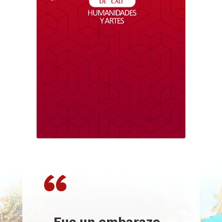
“
…
Fue u
n embarazo