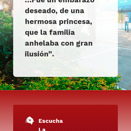
deseado, de una
hermosa princesa,
que la familia
anhela
ba
con gran
ilusión”
.
Escucha
La