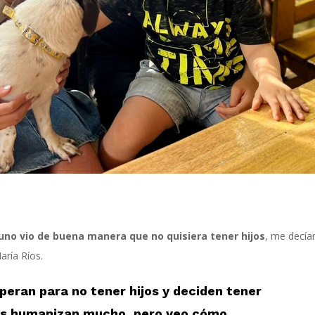
uno vio de buena manera que no quisiera tener hijos
,
me decía
aría Ríos
.
operan
para no tener hijos y deciden tener
as humanizan mucho
,
pero
veo cómo