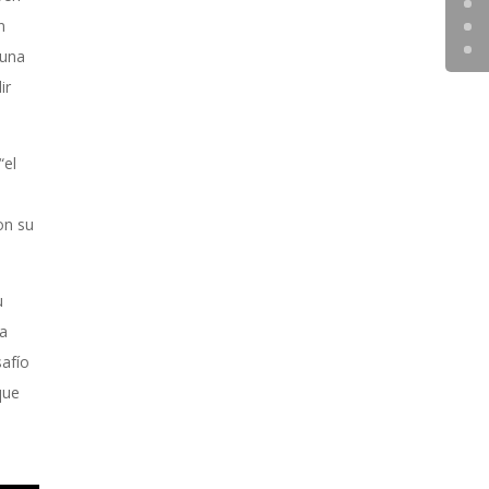
n
 una
ir
“el
on su
u
ia
afío
que