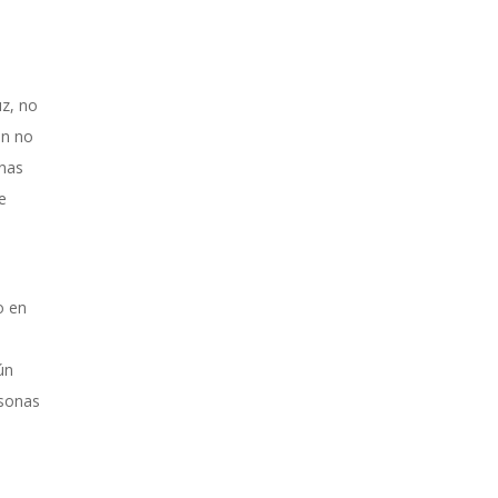
uz, no
en no
unas
e
l
o en
s
ún
rsonas