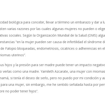
acidad biológica para concebir, llevar a término un embarazo y dar a l
sten varias razones por las cuales algunas mujeres no pueden o elig
ativas sociales. Según la Organización Mundial de la Salud (OMS) alg
nstancias “en la mujer pueden ser causa de infertilidad el síndrome d
 de Falopio bloqueadas, endometriosis, cicatrices o adherencias en e
miomas uterinos”.
us hijos y la presión para ser madre puede tener un impacto negativ
 solo verlas como una madre. Yamileth Azcarate, una mujer con mioma
mamá, si tenía el deseo de serlo, pero no puedo por mi condición y a
io para una mujer, sin embargo, me he sentido señalada hasta por pe
e no poder tener hijos”.