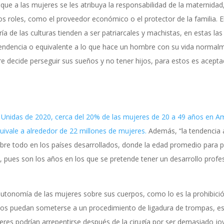
 que a las mujeres se les atribuya la responsabilidad de la maternidad
s roles, como el proveedor económico o el protector de la familia. E
ía de las culturas tienden a ser patriarcales y machistas, en estas las
ndencia o equivalente a lo que hace un hombre con su vida normal
e decide perseguir sus sueños y no tener hijos, para estos es acept
 Unidas de 2020, cerca del 20% de las mujeres de 20 a 49 años en A
quivale a alrededor de 22 millones de mujeres.
Además, “la tendencia 
bre todo en los países desarrollados, donde la edad promedio para p
s, pues son los años en los que se pretende tener un desarrollo profe
 autonomía de las mujeres sobre sus cuerpos, como lo es la prohibici
hijos puedan someterse a un procedimiento de ligadura de trompas, e
jeres podrían arrepentirse después de la cirugía por ser demasiado jo