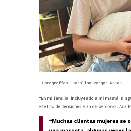
Fotografías:
 Carolina Vargas Rojas 
“
En m
i familia
, incluyendo a mi mamá,
ning
ese tipo de decisiones eran del demonio
”
.
Ana M
“M
uchas clientas
mujeres se 
una mascota, algunas veces l