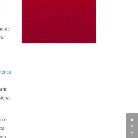
,
l
mente
ado
mérica
a
arir
sional
ón o
sta
ven