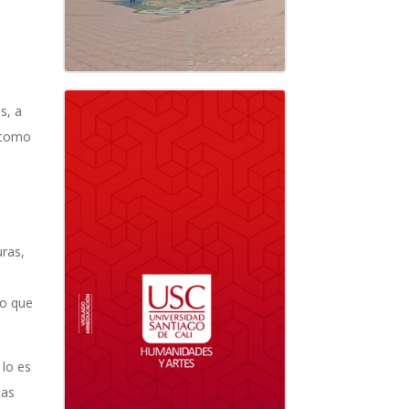
s, a
d como
uras,
lo que
 lo es
tas