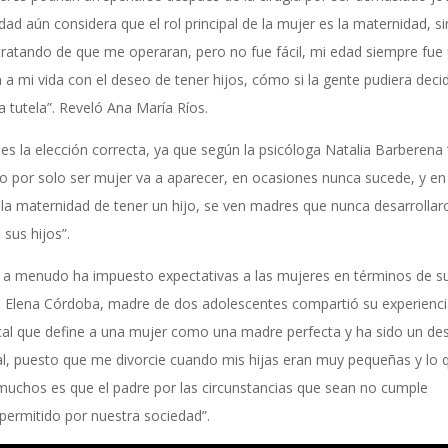
ad aún considera que el rol principal de la mujer es la maternidad, si
tratando de que me operaran, pero no fue fácil, mi edad siempre fue
a mi vida con el deseo de tener hijos, cómo si la gente pudiera decid
a tutela”. Reveló Ana María Ríos.
s la elección correcta, ya que según la psicóloga Natalia Barberena 
 no por solo ser mujer va a aparecer, en ocasiones nunca sucede, y en
la maternidad de tener un hijo, se ven madres que nunca desarrollar
 sus hijos”.
d a menudo ha impuesto expectativas a las mujeres en términos de s
aría Elena Córdoba, madre de dos adolescentes compartió su experienc
al que define a una mujer como una madre perfecta y ha sido un des
al, puesto que me divorcie cuando mis hijas eran muy pequeñas y lo 
muchos es que el padre por las circunstancias que sean no cumple
permitido por nuestra sociedad”.