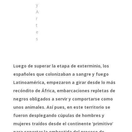
y
A
r
t
e
s
Luego de superar la etapa de exterminio, los
españoles que colonizaban a sangre y fuego
Latinoamérica, empezaron a girar desde lo más
recóndito de África, embarcaciones repletas de
negros obligados a servir y comportarse como
unos animales. Así pues, en este territorio se
fueron desplegando cúpulas de hombres y
mujeres traídos desde el continente ‘primitivo’
para soportar la embestida del proceso de