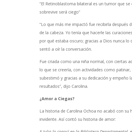
“El Retinoblastoma bilateral es un tumor que se
sobrevive será ciego”
“Lo que más me impactó fue recibirla después de
de la cabeza. Yo tenía que hacerle las curacione
por qué estaba oscuro; gracias a Dios nunca lo d
sentó a oír la conversación.
Fue criada como una niña normal, con ciertas adap
lo que se creería, con actividades como patinar,
subestimó y gracias a su dedicación y empeño la 
resultados”, dijo Carolina.
¿Amor a Ciegas?
La historia de Carolina Ochoa no acabó con su 
invidente. Así contó su historia de amor:
A Julio lo conocí en la Biblioteca Departamental, 