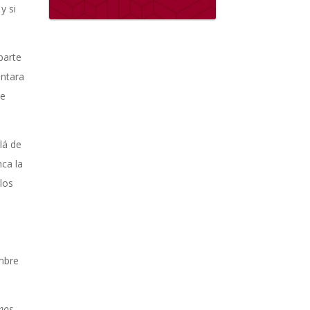
y si
parte
untara
se
lá de
nca la
 los
ombre
mos