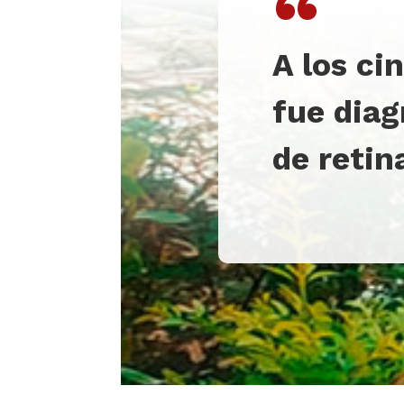
“
A los ci
fue diag
de retin