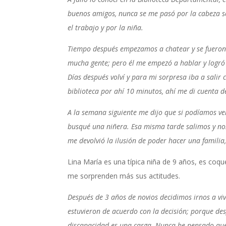
buenos amigos, nunca se me pasó por la cabeza se
el trabajo y por la niña.
Tiempo después empezamos a chatear y se fueron d
mucha gente; pero él me empezó a hablar y logr
Días después volví y para mi sorpresa iba a salir 
biblioteca por ahí 10 minutos, ahí me di cuenta d
A la semana siguiente me dijo que si podíamos ve
busqué una niñera. Esa misma tarde salimos y nos
me devolvió la ilusión de poder hacer una familia
Lina María es una típica niña de 9 años, es coque
me sorprenden más sus actitudes.
Después de 3 años de novios decidimos irnos a viv
estuvieron de acuerdo con la decisión; porque d
discapacidad es una carga. Nunca he pensado que