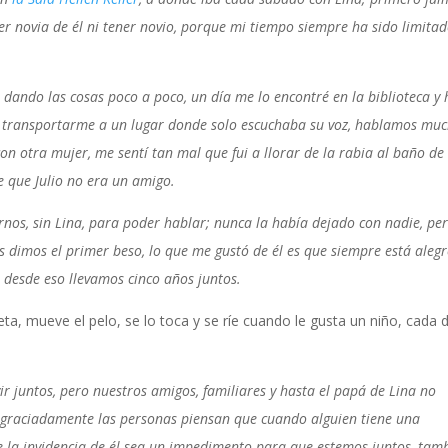
r novia de él ni tener novio, porque mi tiempo siempre ha sido limita
ando las cosas poco a poco, un día me lo encontré en la biblioteca y 
ó transportarme a un lugar donde solo escuchaba su voz, hablamos muc
con otra mujer, me sentí tan mal que fui a llorar de la rabia al baño de
e que Julio no era un amigo.
rnos, sin Lina, para poder hablar; nunca la había dejado con nadie, pe
 dimos el primer beso, lo que me gustó de él es que siempre está alegr
, desde eso llevamos cinco años juntos.
ta, mueve el pelo, se lo toca y se ríe cuando le gusta un niño, cada d
ir juntos, pero nuestros amigos, familiares y hasta el papá de Lina no
esgraciadamente las personas piensan que cuando alguien tiene una
 la invidencia de él sea un impedimento para que estemos juntos, tam