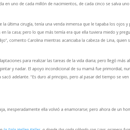
 da en uno de cada millón de nacimientos, de cada cinco se salva uno 
 la última cirugía, tenía una venda inmensa que le tapaba los ojos y 
s en la casa; pero lo que más temía era que ella tuviera miedo y preg
ijo”, comento Carolina mientras acariciaba la cabeza de Lina, quien 
taciones para realizar las tareas de la vida diaria; pero llegó más al
 pintar y nadar. El apoyo incondicional de su mamá fue primordial, nu
sacó adelante. “Es duro al principio, pero al pasar del tiempo se ven
hija, inesperadamente ella volvió a enamorarse; pero ahora de un h
en
la Sala Hellen Keller
, a donde iba cada sábado con Lina; primero fui