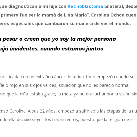
 que diagnostican a mi hija con
Retinoblastoma
bilateral, des
 primero fue ser la mamá de Lina María”, Carolina Ochoa cuen
 seres especiales que cambiaron su manera de ver el mundo.
n pesar o creen que yo soy la mejor persona
hija invidentes, cuando estamos juntos
agnosticada con un extraño cáncer de retina; todo empezó cuando sus
lejo rojo en sus ojos verdes, situación que no les pareció normal.
mó que la niña estaba grave, la meta ya no era luchar por la visión si
pensó Carolina. A sus 22 años, empezó a sufrir sola las etapas de la n
do ella decidió seguir los tratamientos, puesto que la religión de él