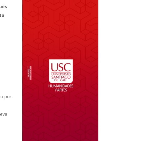
pués
ta
no por
ueva