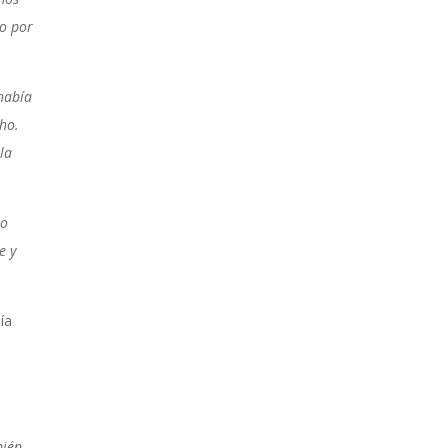
do por
había
ho.
 la
ro
e y
ía
bién