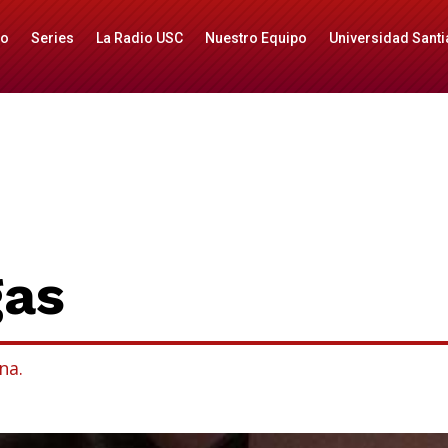
io
Series
La Radio USC
Nuestro Equipo
Universidad Santi
gas
na.