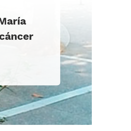
 María
 cáncer