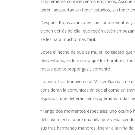
simplemente conocimientos empíricos. Así que avan
abren las puertas sin tener estudios, sin tener ex
Después Rojas avanzó en sus conocimientos y ad
vienen detrás de ella, que recién están empezan
se les hará mucho más fácil.
Sobre el hecho de que es mujer, consideró que 
desventajas, es lo mismo que los hombres, todo 
metas que te propongas”, comentó.
La periodista bonaverense Melser García cree qu
consideran la comunicación social como un tramp
espacios, que deberán ser recuperados todas la
“Tengo dos momentos especiales; uno ocurrió h
del cubrimiento sobre una niña que venía siendo 
sus tres hermanos menores, liberar a la niña de 