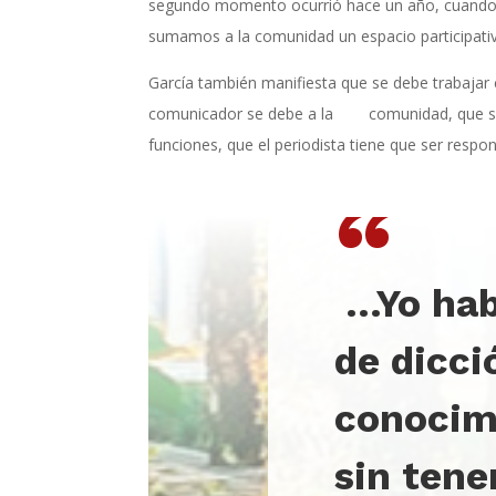
segundo momento ocurrió hace un año, cuando fui 
sumamos a la comunidad un espacio participativo
García también manifiesta que se debe trabajar c
comunicador se debe a la comunidad, que se de
funciones, que el periodista tiene que ser respo
“
…
Yo ha
de dicci
conocimi
sin tene