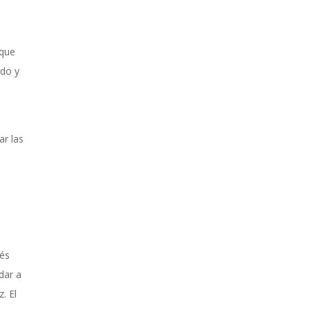
 que
ndo y
ar las
vés
dar a
. El