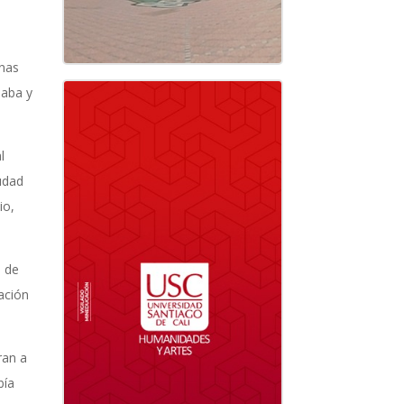
onas
saba y
l
iudad
io,
s de
ación
ran a
bía