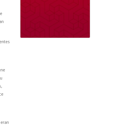
ue
han
rentes
ene
su
s,
ce
 eran