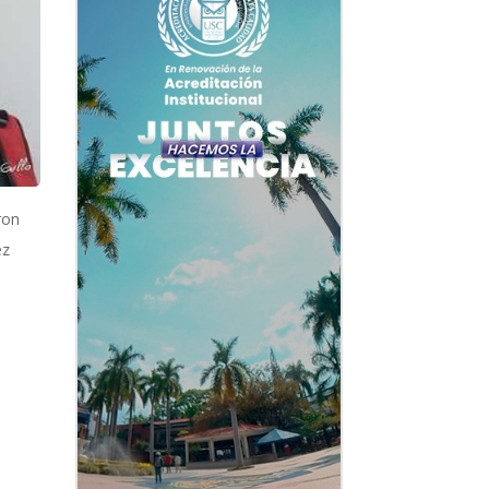
ron
ez