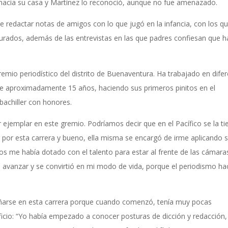
o hacia su casa y Martínez lo reconoció, aunque no fue amenazado.
 redactar notas de amigos con lo que jugó en la infancia, con los q
turados, además de las entrevistas en las que padres confiesan que 
emio periodístico del distrito de Buenaventura. Ha trabajado en dife
e aproximadamente 15 años, haciendo sus primeros pinitos en el
bachiller con honores.
r ejemplar en este gremio. Podríamos decir que en el Pacífico se la ti
or esta carrera y bueno, ella misma se encargó de irme aplicando 
os me había dotado con el talento para estar al frente de las cámara
 avanzar y se convirtió en mi modo de vida, porque el periodismo ha
peñarse en esta carrera porque cuando comenzó, tenía muy pocas
oficio: “Yo había empezado a conocer posturas de dicción y redacción,