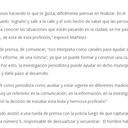
as haciendo lo que te gusta, difícilmente piensas en finalizar. En el
do lograrlo’ y salir a la calle y el solo hecho de saber que las pers
 a conocer las situaciones que están pasando en la ciudad, se me pa
de esta de esta profesión,” expresó Martínez.
d de prensa, de comunicar, “nos interpreta como canales para ayudar a
n informe, de una noticia”, ya que se puede formar y construir una c
or esto, la investigación periodística puede ayudar en dicho municip
 y darle paso al desarrollo.
09 como periodista como auxiliar y estar vigente en diferentes medio
y un referente en la comunicación, en la información, en la investig
mó la decisión de estudiar esta linda y hermosa profesión”.
ndo asistió a una rueda de prensa con la policía luego de que captura
na número 5, responsable de descuartizar y secuestrar. El hombre ha