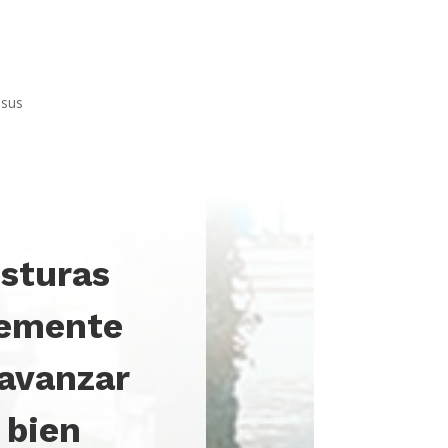
 sus
sturas
lemente
 avanzar
 bien