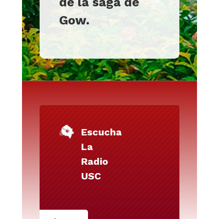
de la saga de
Gow.
Escucha
La
Radio
USC