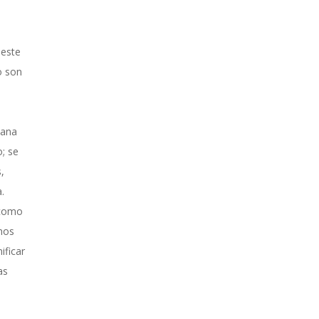
 este
o son
iana
; se
,
a.
 como
 nos
ificar
as