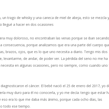
a, un trago de whisky y una caneca de miel de abeja, esto se mezcla 
lo llegué a hacer en dos ocasiones
, era muy doloroso, no encontraban las venas porque se iban secand
una consecuencia, porque analizamos que era una parte del cuerpo qu
as, brazos, ojos, que es lo que uno necesita a diario. Tengo mis dos
me, levantarme, de andar, de poder ver. La pérdida del seno no me ha
e necesita en algunas ocasiones, pero no siempre, como cuando uno 
agnosticaron el cáncer. El bebé nació el 25 de enero del 2017, yo d
sería muy duro para él no conocerla, y yo me decía: tengo que estar 
 y eso era lo que me daba más ánimo, porque cada ocho días, las
do todo ese tiempo.