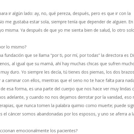
a ir algún lado: ay, no, qué pereza, después, pero es que ir con la
o me gustaba estar sola, siempre tenía que depender de alguien. En
yo misma. Ya después de que yo me sienta bien de salud, lo otro sol
por lo mismo?
undación que se llama “por ti, por mí, por todas” la directora es D
enos, al igual que su mamá, ahí hay muchas chicas que sufren mucho
 muy duro. Yo siempre les decía, tú tienes dos piernas, los dos brazos
ir a caminar con ellos, mientras que el seno no te hace falta para nad
 de esa forma, es una parte del cuerpo que nos hace ver muy lindas
os adelante, y cuando no nos dejamos derrotar por la vanidad, eso
terapias, que nunca tomen la palabra quimio como muerte; puede sign
el cáncer somos abandonadas por los esposos, y uno se aferra a l
ccionan emocionalmente los pacientes?