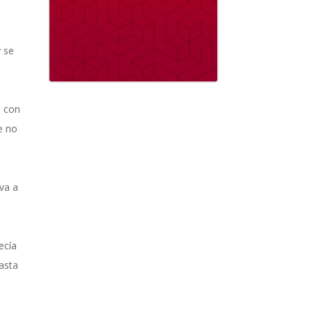
y se
o con
e no
va a
ecía
hasta