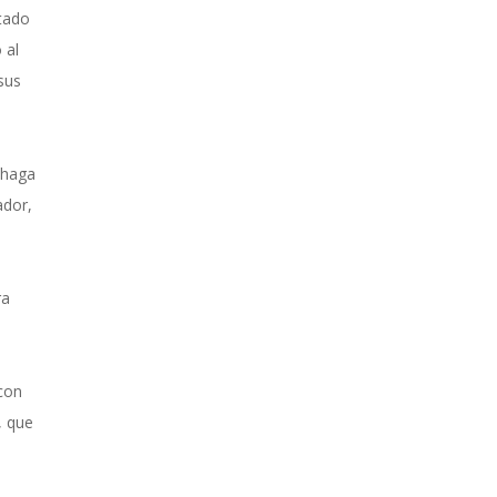
etado
 al
sus
 haga
ador,
ra
 con
, que