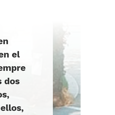
en
en el
iempre
s dos
os,
ellos,