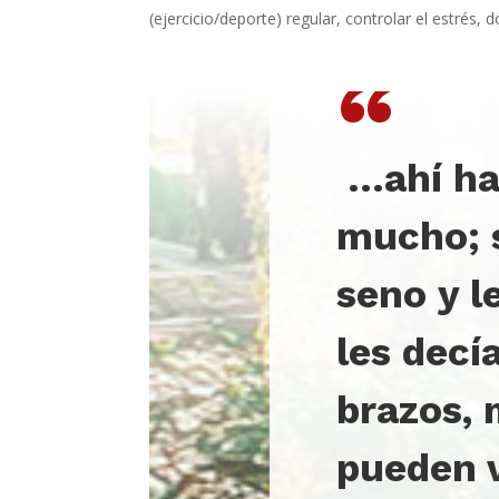
(ejercicio/deporte) regular, controlar el estrés,
“
…
ahí h
mucho; s
seno y l
les decí
brazos, 
pueden v