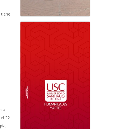
 tiene
era
 el 22
pia,