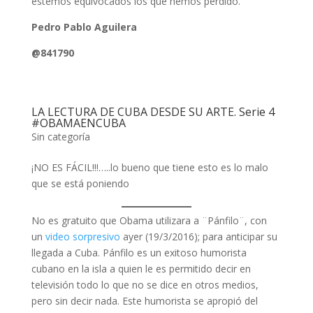
estemos equivocados los que hemos perdido.
Pedro Pablo Aguilera
@841790
LA LECTURA DE CUBA DESDE SU ARTE. Serie 4
#OBAMAENCUBA
Sin categoría
¡NO ES FÁCIL!!!…..lo bueno que tiene esto es lo malo
que se está poniendo
No es gratuito que Obama utilizara a ¨Pánfilo¨, con
un
video sorpresivo
ayer (19/3/2016); para anticipar su
llegada a Cuba. Pánfilo es un exitoso humorista
cubano en la isla a quien le es permitido decir en
televisión todo lo que no se dice en otros medios,
pero sin decir nada. Este humorista se apropió del