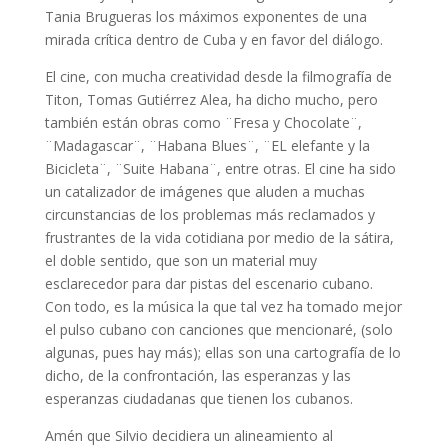
Tania Brugueras los máximos exponentes de una
mirada crítica dentro de Cuba y en favor del diálogo.
El cine, con mucha creatividad desde la filmografía de
Titon, Tomas Gutiérrez Alea, ha dicho mucho, pero
también están obras como ¨Fresa y Chocolate¨,
¨Madagascar¨, ¨Habana Blues¨, ¨EL elefante y la
Bicicleta¨, ¨Suite Habana¨, entre otras. El cine ha sido
un catalizador de imágenes que aluden a muchas
circunstancias de los problemas más reclamados y
frustrantes de la vida cotidiana por medio de la sátira,
el doble sentido, que son un material muy
esclarecedor para dar pistas del escenario cubano.
Con todo, es la música la que tal vez ha tomado mejor
el pulso cubano con canciones que mencionaré, (solo
algunas, pues hay más); ellas son una cartografía de lo
dicho, de la confrontación, las esperanzas y las
esperanzas ciudadanas que tienen los cubanos.
Amén que Silvio decidiera un alineamiento al