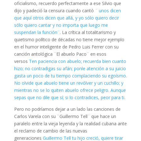
oficialismo, recuerdo perfectamente a ese Silvio que
dijo y padeció la censura cuando cantó
¨ unos dicen
que aquí otros dicen que allá, y yo sólo quiero decir
sólo quiero cantar y no importa que luego me
suspendan la función¨
. La crítica al totalitarismo y
quietismo político de décadas no tiene mejor ejemplo
en el humor inteligente de Pedro Luis Ferrer con su
canción antológica ¨El abuelo Paco¨ en esos
versos
Ten paciencia con abuelo; recuerda bien cuanto
hizo; no contradigas su afán; ponle atención a su juicio
gasta un poco de tu tiempo complaciendo su egoísmo.
No olvide que abuelo tiene un revólver y un cuchillo; y
mientras no se lo quiten abuelo ofrece peligro. Aunque
sepas que no dile que sí; si lo contradices, peor para ti.
Pero no podríamos dejar a un lado las canciones de
Carlos Varela con su ¨Guillermo Tell¨ que hace un
paralelo entre la vieja leyenda y la realidad cubana ante
el reclamo de cambio de las nuevas
generaciones
Guillermo Tell tu hijo creció, quiere tirar