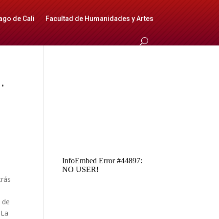
ago de Cali
Facultad de Humanidades y Artes
.
e
trás
a de
 La