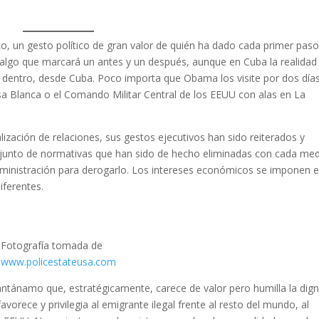
ico, un gesto político de gran valor de quién ha dado cada primer pas
s algo que marcará un antes y un después, aunque en Cuba la realidad
 dentro, desde Cuba. Poco importa que Obama los visite por dos días
sa Blanca o el Comando Militar Central de los EEUU con alas en La
ización de relaciones, sus gestos ejecutivos han sido reiterados y
junto de normativas que han sido de hecho eliminadas con cada me
dministración para derogarlo. Los intereses económicos se imponen e
iferentes.
Fotografía tomada de
www.policestateusa.com
antánamo que, estratégicamente, carece de valor pero humilla la dig
vorece y privilegia al emigrante ilegal frente al resto del mundo, al