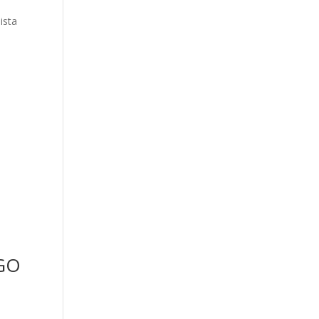
ista
GO