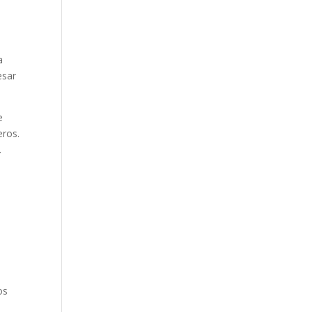
.
a
esar
e
eros.
.
os