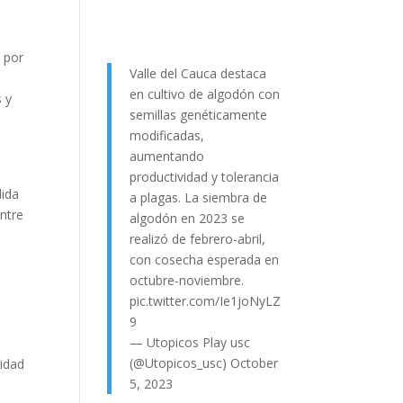
o por
Valle del Cauca destaca
en cultivo de algodón con
 y
semillas genéticamente
modificadas,
aumentando
productividad y tolerancia
dida
a plagas. La siembra de
ntre
algodón en 2023 se
realizó de febrero-abril,
con cosecha esperada en
octubre-noviembre.
pic.twitter.com/Ie1joNyLZ
9
— Utopicos Play usc
(@Utopicos_usc)
October
nidad
5, 2023