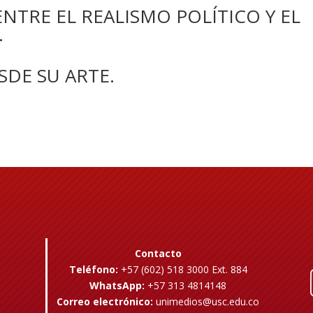
 ENTRE EL REALISMO POLÍTICO Y EL
.
SDE SU ARTE.
Contacto
Teléfono:
+57 (602) 518 3000 Ext. 884
WhatsApp:
+57 313 4814148
Correo electrónico:
unimedios@usc.edu.co