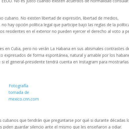
 a EEUU. No es justo cuando existen acuerdos de normalidad consular
 cubano. No existen libertad de expresión, libertad de medios,
no hay opción política legal que participe bajo las reglas de la polític
os residentes en el exterior no pueden ejercer el derecho al voto a p
des en Cuba, pero no verán La Habana en sus abismales contrastes d
eto expresados de forma espontánea, natural y amable por los haban
 si el general-presidente tendrá cuenta en Instagram para mostrarlas
Fotografía
tomada de
mexico.cnn.com
os cubanos que tendrán que preguntarse por qué si durante décadas l
les piden guardar silencio ante el mismo que les enseñaron a odiar.