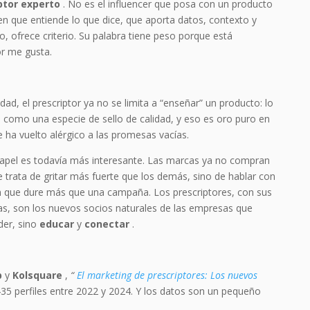
ptor experto
. No es el influencer que posa con un producto
uien que entiende lo que dice, que aporta datos, contexto y
, ofrece criterio. Su palabra tiene peso porque está
r me gusta.
ad, el prescriptor ya no se limita a “enseñar” un producto: lo
como una especie de sello de calidad, y eso es oro puro en
ha vuelto alérgico a las promesas vacías.
papel es todavía más interesante. Las marcas ya no compran
e trata de gritar más fuerte que los demás, sino de hablar con
ón que dure más que una campaña. Los prescriptores, con sus
as, son los nuevos socios naturales de las empresas que
der, sino
educar
y
conectar
.
p
y
Kolsquare
,
“
El marketing de prescriptores: Los nuevos
435 perfiles entre 2022 y 2024. Y los datos son un pequeño