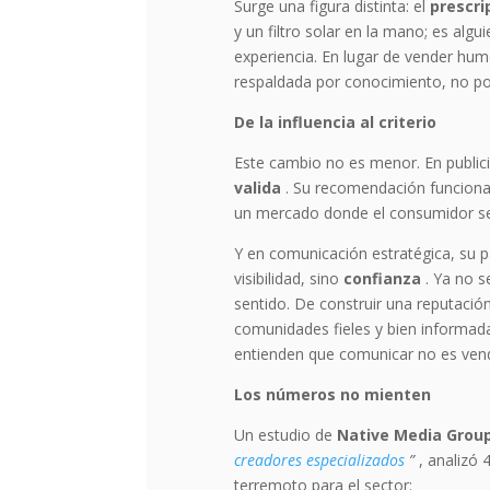
Surge una figura distinta: el
prescri
y un filtro solar en la mano; es alg
experiencia. En lugar de vender humo
respaldada por conocimiento, no po
De la influencia al criterio
Este cambio no es menor. En publicid
valida
. Su recomendación funciona 
un mercado donde el consumidor se 
Y en comunicación estratégica, su 
visibilidad, sino
confianza
. Ya no s
sentido. De construir una reputaci
comunidades fieles y bien informad
entienden que comunicar no es ven
Los números no mienten
Un estudio de
Native Media Grou
creadores especializados
”
, analizó 
terremoto para el sector: