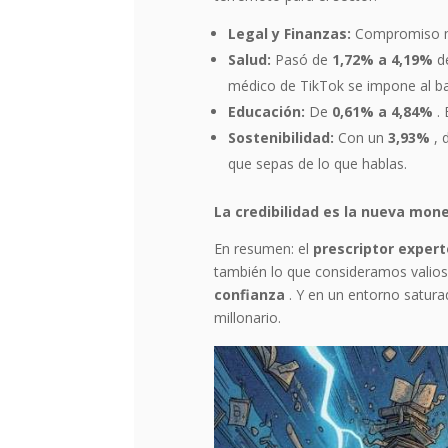
Legal y Finanzas:
Compromiso m
Salud:
Pasó de
1,72% a 4,19%
de
médico de TikTok se impone al ba
Educación:
De
0,61% a 4,84%
. 
Sostenibilidad:
Con un
3,93%
, 
que sepas de lo que hablas.
La credibilidad es la nueva mon
En resumen: el
prescriptor expert
también lo que consideramos valioso
confianza
. Y en un entorno satura
millonario.