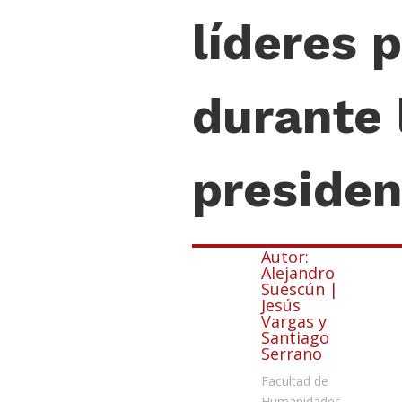
líderes p
durante
presiden
Autor:
Alejandro
Suescún |
Jesús
Vargas y
Santiago
Serrano
Facultad de
Humanidades