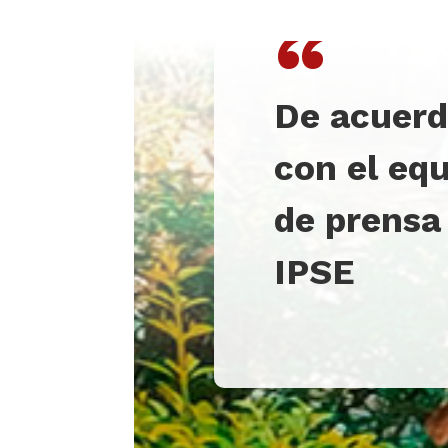
“
De acuer
con el eq
de prensa
IPSE