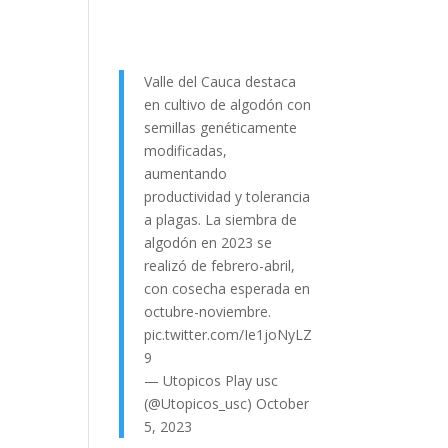
Valle del Cauca destaca
en cultivo de algodón con
semillas genéticamente
modificadas,
aumentando
productividad y tolerancia
a plagas. La siembra de
algodón en 2023 se
realizó de febrero-abril,
con cosecha esperada en
octubre-noviembre.
pic.twitter.com/Ie1joNyLZ
9
— Utopicos Play usc
(@Utopicos_usc)
October
5, 2023