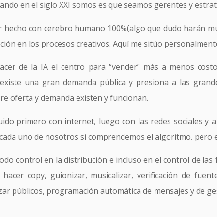
uando en el siglo XXI somos es que seamos gerentes y estra
cir hecho con cerebro humano 100%(algo que dudo harán mu
ción en los procesos creativos. Aquí me sitúo personalment
acer de la IA el centro para “vender” más a menos cost
 existe una gran demanda pública y presiona a las gran
tre oferta y demanda existen y funcionan.
uido primero con internet, luego con las redes sociales y 
n cada uno de nosotros si comprendemos el algoritmo, pero e
do control en la distribución e incluso en el control de las 
, hacer copy, guionizar, musicalizar, verificación de fuent
izar públicos, programación automática de mensajes y de ge