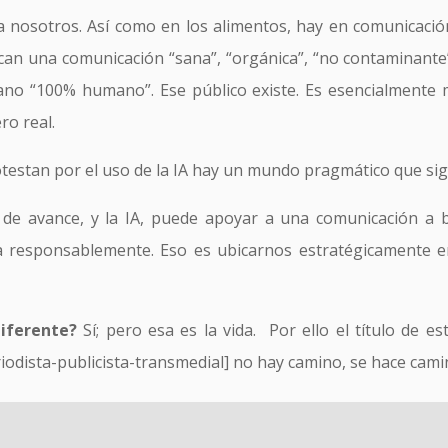
a nosotros. Así como en los alimentos, hay en comunicación
can una comunicación “sana”, “orgánica”, “no contaminante
mano “100% humano”. Ese público existe. Es esencialmente 
ro real.
rotestan por el uso de la IA hay un mundo pragmático que s
 de avance, y la IA, puede apoyar a una comunicación a 
a responsablemente. Eso es ubicarnos estratégicamente 
iferente?
Sí; pero esa es la vida. Por ello el título de 
odista-publicista-transmedial] no hay camino, se hace camin