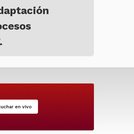
adaptación
ocesos
.
uchar en vivo