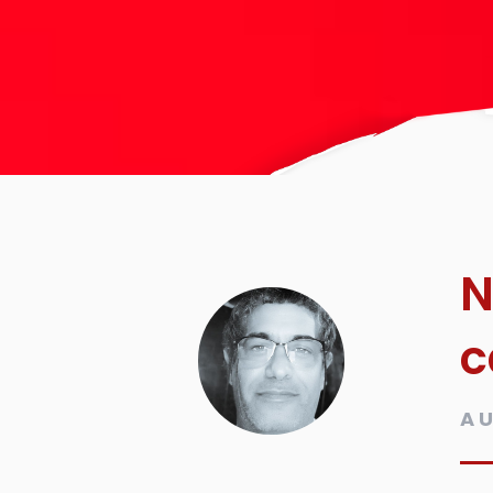
N
c
AU