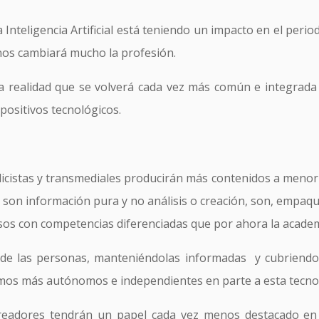
nteligencia Artificial está teniendo un impacto en el perio
 nos cambiará mucho la profesión.
 una realidad que se volverá cada vez más común e integrad
positivos tecnológicos.
blicistas y transmediales producirán más contenidos a meno
son información pura y no análisis o creación, son, empaqu
 casos con competencias diferenciadas que por ahora la acad
s de las personas, manteniéndolas informadas y cubriendo 
mos más autónomos e independientes en parte a esta tecnol
 creadores tendrán un papel cada vez menos destacado 