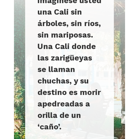
imagínese usted
una Cali sin
árboles, sin ríos,
sin mariposas.
Una Cali donde
las zarigüeyas
se llaman
chuchas, y su
destino es morir
apedreadas a
orilla de un
‘caño’.