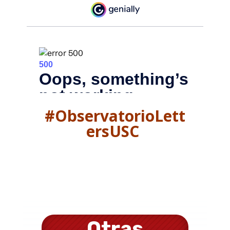
#ObservatorioLett
ersUSC
Otras