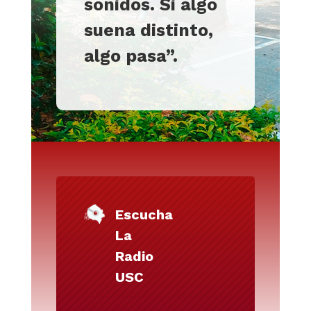
sonidos. Si algo
suena distinto,
algo pasa”
.
Escucha
La
Radio
USC