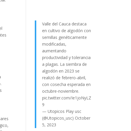
Valle del Cauca destaca
el
en cultivo de algodón con
ntes
semillas genéticamente
modificadas,
aumentando
productividad y tolerancia
a plagas. La siembra de
algodón en 2023 se
a
realizó de febrero-abril,
.
con cosecha esperada en
s
octubre-noviembre.
pic.twitter.com/Ie1joNyLZ
9
— Utopicos Play usc
(@Utopicos_usc)
October
lares
5, 2023
gico,