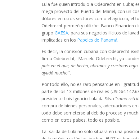
Lula fue quien introdujo a Odebrecht en Cuba; es
mega proyecto del Puerto del Mariel, con un cos
dólares en otros sectores como el agrícola, el tu
Odebrecht permeó y utilizóel Banco Financiero In
grupo
GAESA
, para sus negocios ilícitos de la
implicadas en los
Papeles de Panamá.
Es decir, la conexión cubana con Odebrecht exis
firma Odebrecht, Marcelo Odebrecht, ya condena
país en el que, de hecho, abrimos y crecimos bajo
ayudó mucho¨
.
Por todo ello, no es raro pensarque en ¨gratitu
parte de los 13 millones de reales (USD$4.142
presidente Luis Ignacio Lula da Silva
“como retri
compra de bienes personales, adecuaciones en el
todo debe someterse al debido proceso y muchas
como en otros países, todo es posible.
La salida de Lula no solo situará en una posició
de la retórica están los hechos. El PT es hoy vi