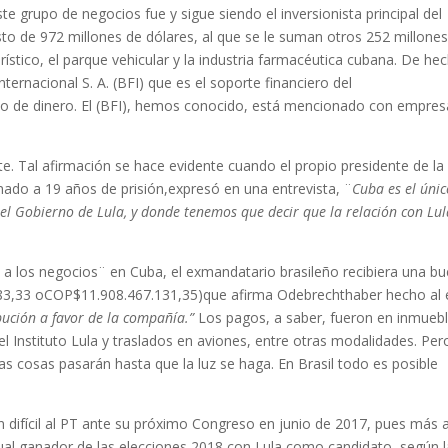
te grupo de negocios fue y sigue siendo el inversionista principal del
to de 972 millones de dólares, al que se le suman otros 252 millone
rístico, el parque vehicular y la industria farmacéutica cubana. De he
ternacional S. A. (BFI) que es el soporte financiero del
vado de dinero. El (BFI), hemos conocido, está mencionado con empre
te. Tal afirmación se hace evidente cuando el propio presidente de la
do a 19 años de prisión,expresó en una entrevista, ¨
Cuba es el úni
 el Gobierno de Lula, y donde tenemos que decir que la relación con Lu
d a los negocios¨ en Cuba, el exmandatario brasileño recibiera una b
.683,33 oCOP$11.908.467.131,35)que afirma Odebrechthaber hecho al 
bución a favor de la compañía.”
Los pagos, a saber, fueron en inmuebl
 Instituto Lula y traslados en aviones, entre otras modalidades. Per
 cosas pasarán hasta que la luz se haga. En Brasil todo es posible
n difícil al PT ante su próximo Congreso en junio de 2017, pues más a
rtual ganador de las elecciones 2018 con Lula como candidato, según 