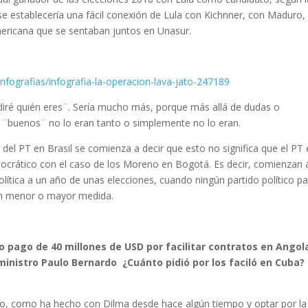
e establecería una fácil conexión de Lula con Kichnner, con Maduro,
americana que se sentaban juntos en Unasur.
infografias/infografia-la-operacion-lava-jato-247189
iré quién eres¨. Sería mucho más, porque más allá de dudas o
 ¨buenos¨ no lo eran tanto o simplemente no lo eran.
 del PT en Brasil se comienza a decir que esto no significa que el PT 
mocrático con el caso de los Moreno en Bogotá. Es decir, comienzan 
lítica a un año de unas elecciones, cuando ningún partido político p
 en menor o mayor medida.
 pago de 40 millones de USD por facilitar contratos en Angol
ministro Paulo Bernardo ¿Cuánto pidió por los faciló en Cuba?
lo, como ha hecho con Dilma desde hace algún tiempo y optar por la