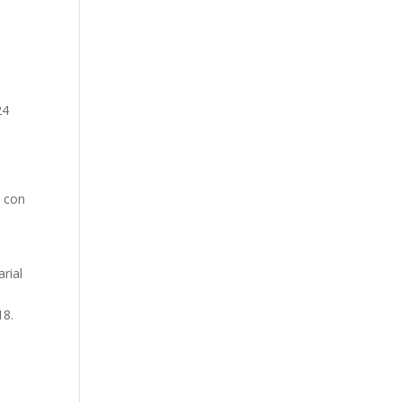
e
24
n con
rial
18.