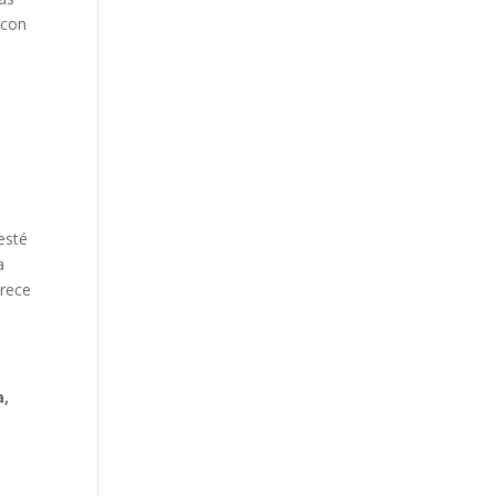
 con
esté
a
arece
a,