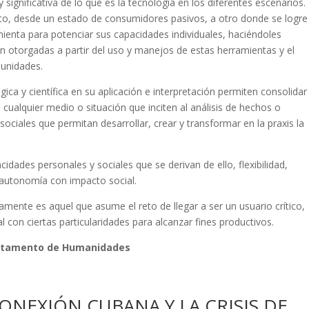
 significativa de lo que es la tecnología en los diferentes escenarios.
nto, desde un estado de consumidores pasivos, a otro donde se logre
mienta para potenciar sus capacidades individuales, haciéndoles
on otorgadas a partir del uso y manejos de estas herramientas y el
munidades.
gica y científica en su aplicación e interpretación permiten consolidar
 cualquier medio o situación que inciten al análisis de hechos o
ciales que permitan desarrollar, crear y transformar en la praxis la
idades personales y sociales que se derivan de ello, flexibilidad,
ico y autonomía con impacto social.
mente es aquel que asume el reto de llegar a ser un usuario crítico,
l con ciertas particularidades para alcanzar fines productivos.
artamento
de Humanidades
 CONEXIÓN CUBANA Y LA CRISIS DE