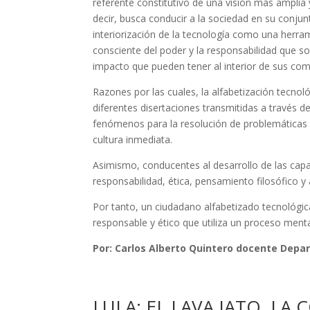
referente constitutivo de una visión más amplia y
decir, busca conducir a la sociedad en su conju
interiorización de la tecnología como una herra
consciente del poder y la responsabilidad que s
impacto que pueden tener al interior de sus co
Razones por las cuales, la alfabetización tecnoló
diferentes disertaciones transmitidas a través de
fenómenos para la resolución de problemáticas so
cultura inmediata.
Asimismo, conducentes al desarrollo de las capac
responsabilidad, ética, pensamiento filosóf
Por tanto, un ciudadano alfabetizado tecnológica
responsable y ético que utiliza un proceso menta
Por: Carlos Alberto Quintero docente Dep
LULA: EL LAVA JATO, LA