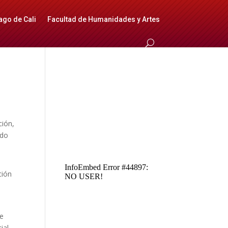
ago de Cali
Facultad de Humanidades y Artes
ción,
ado
ción
de
ial.