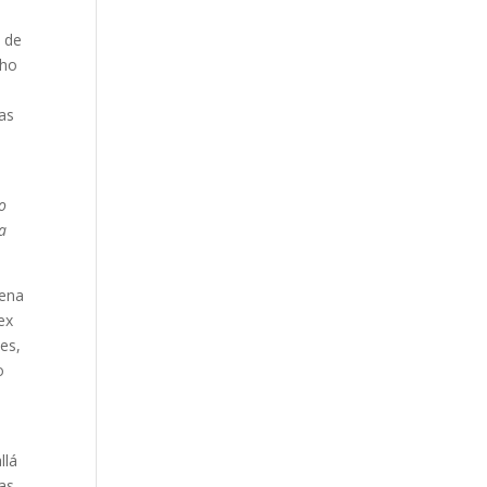
s de
cho
sas
co
la
uena
ex
es,
o
llá
las