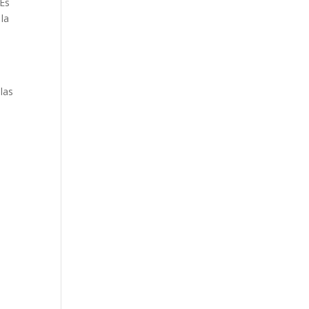
 Es
 la
 las