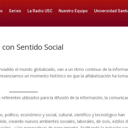
io
Series
La Radio USC
Nuestro Equipo
Universidad Santi
 con Sentido Social
invadido el mundo globalizado, van a un ritmo continuo de la informa
 presenciamos un momento histórico en que la alfabetización ha tom
s referentes utilizados para la difusión de la información, la comunica
, político, económico y social, cultural, científico y tecnológico han
dole, creando nuevos ambientes sociales, laborales, de ocio, estilos 
iales-, y las perspectivas de pensamiento, facilitando la inclusión soc