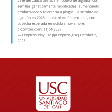
Valle del Cauca destaca en cultivo de algodón con
semillas genéticamente modificadas, aumentando
productividad y tolerancia a plagas. La siembra de
algodón en 2023 se realizó de febrero-abril, con
cosecha esperada en octubre-noviembre.
pic.twitter.com/Ie1joNyLZ9
— Utopicos Play usc (@Utopicos_usc)
October 5,
2023