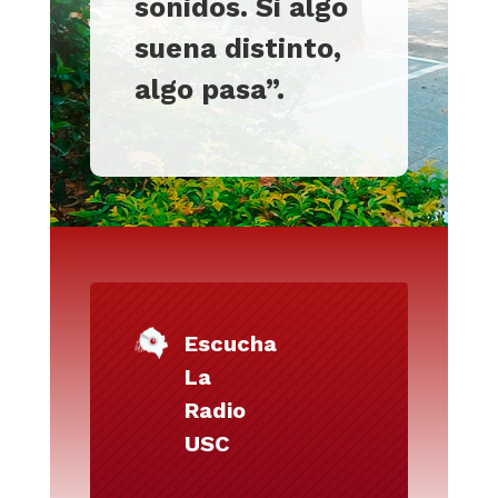
sonidos. Si algo
suena distinto,
algo pasa”
.
Escucha
La
Radio
USC