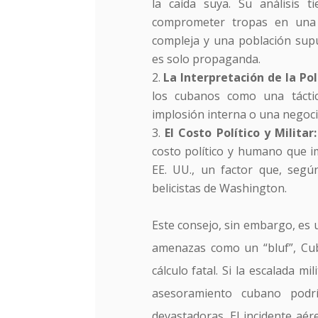
la caída suya. Su análisis 
comprometer tropas en una 
compleja y una población supu
es solo propaganda.
La Interpretación de la Po
los cubanos como una tácti
implosión interna o una negoci
El Costo Político y Militar:
costo político y humano que i
EE. UU., un factor que, segú
belicistas de Washington.
Este consejo, sin embargo, es u
amenazas como un “bluf”, Cub
cálculo fatal. Si la escalada m
asesoramiento cubano podr
devastadoras. El incidente aé