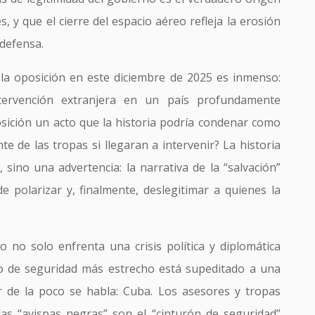
s, y que el cierre del espacio aéreo refleja la erosión
 defensa.
a la oposición en este diciembre de 2025 es inmenso:
ervención extranjera en un país profundamente
posición un acto que la historia podría condenar como
te de las tropas si llegaran a intervenir? La historia
 sino una advertencia: la narrativa de la “salvación”
de polarizar y, finalmente, deslegitimar a quienes la
 no solo enfrenta una crisis política y diplomática
lo de seguridad más estrecho está supeditado a una
lar de la poco se habla: Cuba. Los asesores y tropas
das “avispas negras” son el “cinturón de seguridad”