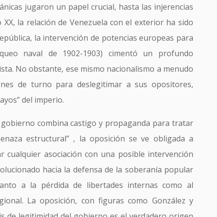
ánicas jugaron un papel crucial, hasta las injerencias
o XX, la relación de Venezuela con el exterior ha sido
república, la intervención de potencias europeas para
oqueo naval de 1902-1903) cimentó un profundo
nista. No obstante, ese mismo nacionalismo a menudo
nes de turno para deslegitimar a sus opositores,
cayos” del imperio.
el gobierno combina castigo y propaganda para tratar
enaza estructural” , la oposición se ve obligada a
ar cualquier asociación con una posible intervención
volucionado hacia la defensa de la soberanía popular
anto a la pérdida de libertades internas como al
egional. La oposición, con figuras como González y
is de legitimidad del gobierno es el verdadero origen