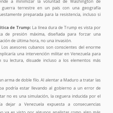
tiende a minimizar la voluntad de Washington de
guerra terrestre en un país con una geografía
estamente preparada para la resistencia, incluso si
lítica de Trump:
La línea dura de Trump es vista por
ca de presión máxima, diseñada para forzar una
ación de última hora, no una invasión.
Los asesores cubanos son conscientes del enorme
mplicaría una intervención militar en Venezuela para
n su lectura, disuade incluso a los elementos más
n arma de doble filo. Al alentar a Maduro a tratar las
a podría estar llevando al gobierno a un error de
ilitar no es una simulación, la ceguera inducida por el
ía dejar a Venezuela expuesta a consecuencias
reo ya es visto por algunos analistas como algo más