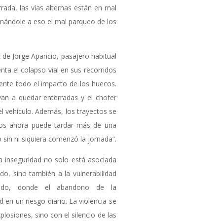
rrada, las vías alternas están en mal
mándole a eso el mal parqueo de los
de Jorge Aparicio, pasajero habitual
nta el colapso vial en sus recorridos
iente todo el impacto de los huecos.
van a quedar enterradas y el chofer
l vehículo. Además, los trayectos se
utos ahora puede tardar más de una
 sin ni siquiera comenzó la jornada”.
a inseguridad no solo está asociada
o, sino también a la vulnerabilidad
sado, donde el abandono de la
d en un riesgo diario. La violencia se
losiones, sino con el silencio de las