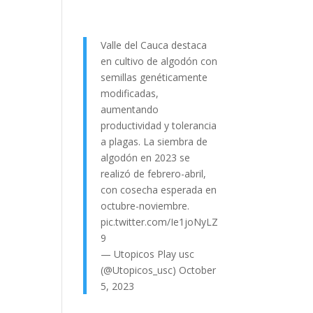
Valle del Cauca destaca
en cultivo de algodón con
semillas genéticamente
modificadas,
aumentando
productividad y tolerancia
a plagas. La siembra de
algodón en 2023 se
realizó de febrero-abril,
con cosecha esperada en
octubre-noviembre.
pic.twitter.com/Ie1joNyLZ
9
— Utopicos Play usc
(@Utopicos_usc)
October
5, 2023