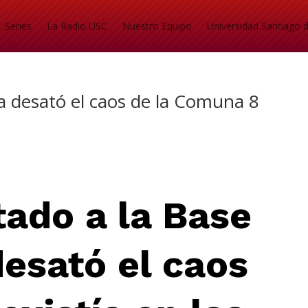
Series
La Radio USC
Nuestro Equipo
Universidad Santiago d
ea desató el caos de la Comuna 8
ntado
a la Base
desató el caos