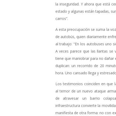
la inseguridad. Y ahora que está ce
estado y algunas están tapadas, su
carros”.
A esta preocupación se suma la voz 
de autobús, quien diariamente enfre
al trabajo: “En los autobuses uno s
A veces parece que las llantas se 
tiene que maniobrar para no dañar e
duplican: un recorrido de 20 min
hora. Uno cansado llega y estresado
Los testimonios coinciden en que l
al temor de un nuevo ataque armad
de atravesar un barrio colap
infraestructura convierte la movilida
manifiesta de otra forma: no con exp