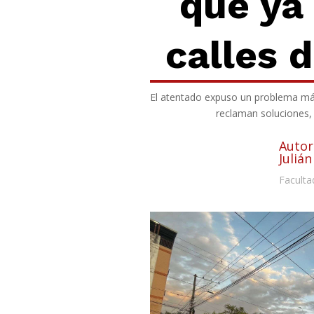
que ya 
calles
d
El atentado
expuso
un problema más 
reclaman soluciones, l
Autor
Julián
Faculta