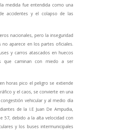
, la medida fue entendida como una
 de accidentes y el colapso de las
ieros nacionales, pero la inseguridad
 no aparece en los partes oficiales.
buses y carros atascados en huecos
es que caminan con miedo a ser
: en horas pico el peligro se extiende
tráfico y el caos, se convierte en una
a congestión vehicular y al medio día
udiantes de la I.E Juan De Ampudia,
le 57, debido a la alta velocidad con
iculares y los buses intermunicipales