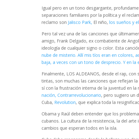
Igual pero en un tono desgargante, profundam
separaciones familiares por la política y el re
reclamo son
Jalisco Park,
El niño,
los sueños y e
Pero tal vez una de las canciones que últimame
amigo, Frank Delgado, ex combatiente de Angola, 
ideología de cualquier signo o color. Esta canció
nube de misterio. Allí mis tíos eran en colores, 
baja, a veces con un tono de desprecio. Y en l
Finalmente, LOS ALDEANOS, desde el rap, con su
tintas, son muchas las canciones que reflejan l
sí con la frustración interna de la juventud en 
nación,
Contrarrevolucionario
, pero sugiero un 
Cuba,
Revolution
, que explica toda la resignifica
Obama y Raúl deben entender que los problema
cubanos. La cultura de la resistencia, la del art
cambios que esperan todos en la isla.