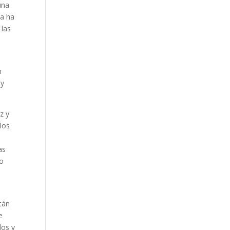
una
na ha
 las
n
 y
z y
los
as
mo
tán
e
dos y