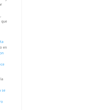
ar
,
s que
rta
lo en
con
ece
 la
a se
ro