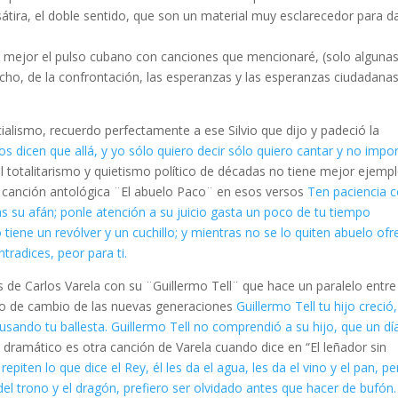
 sátira, el doble sentido, que son un material muy esclarecedor para d
o mejor el pulso cubano con canciones que mencionaré, (solo algunas
dicho, de la confrontación, las esperanzas y las esperanzas ciudadana
cialismo, recuerdo perfectamente a ese Silvio que dijo y padeció la
os dicen que allá, y yo sólo quiero decir sólo quiero cantar y no impo
a al totalitarismo y quietismo político de décadas no tiene mejor ejemp
u canción antológica ¨El abuelo Paco¨ en esos versos
Ten paciencia 
s su afán; ponle atención a su juicio gasta un poco de tu tiempo
iene un revólver y un cuchillo; y mientras no se lo quiten abuelo ofr
ntradices, peor para ti.
 de Carlos Varela con su ¨Guillermo Tell¨ que hace un paralelo entre
amo de cambio de las nuevas generaciones
Guillermo Tell tu hijo creció,
or usando tu ballesta. Guillermo Tell no comprendió a su hijo, que un dí
ramático es otra canción de Varela cuando dice en “El leñador sin
piten lo que dice el Rey, él les da el agua, les da el vino y el pan, pe
del trono y el dragón, prefiero ser olvidado antes que hacer de bufón.