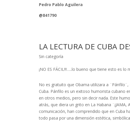
Pedro Pablo Aguilera
@841790
LA LECTURA DE CUBA DE
Sin categoría
¡NO ES FÁCIL!!!…..lo bueno que tiene esto es lo
No es gratuito que Obama utilizara a ¨Pánfilo¨
Cuba. Pánfilo es un exitoso humorista cubano en l
en otros medios, pero sin decir nada. Este humo
atrás, que diera un grito en La Habana ¨¡JAMA
comunicación, han comprendido que en Cuba hay 
todo pasa por una dimensión estética, simbólica