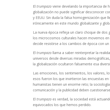
El
trumpazo
viene develando la importancia de h
globalización no puede significar desconocer 
y EEUU. Sin duda la falsa homogenización que lle
irónicamente en este mundo globalizante y glob
La nueva época refleja un claro choque de dos ge
los microcosmos culturales hacen movernos en s
decide resistirse a los cambios de época con u
El
trumpazo
llama a saber reinterpretar la real
universos desde diversas miradas demográficas, s
la globalización ocultaron falsamente esa divers
Las emociones, los sentimientos, los valores,
esos fueron los que invirtieron las encuestas 
humanistas tienen un enorme reto; la sociología, la
comunicación y la publicidad deben cuestionars
El
trumpazo
es verdad, la sociedad está actuan
equivocados los que hemos perdido.