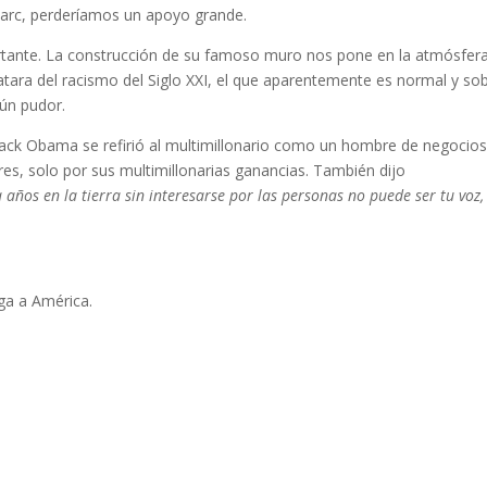
 Farc, perderíamos un apoyo grande.
ortante. La construcción de su famoso muro nos pone en la atmósfer
tratara del racismo del Siglo XXI, el que aparentemente es normal y so
gún pudor.
rack Obama se refirió al multimillonario como un hombre de negocios
es, solo por sus multimillonarias ganancias. También dijo
ños en la tierra sin interesarse por las personas no puede ser tu voz,
iga a América.