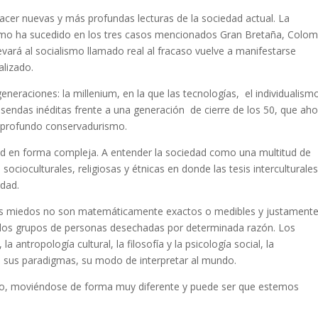
acer nuevas y más profundas lecturas de la sociedad actual. La
como ha sucedido en los tres casos mencionados Gran Bretaña, Colom
vará al socialismo llamado real al fracaso vuelve a manifestarse
alizado.
neraciones: la millenium, en la que las tecnologías, el individualism
endas inéditas frente a una generación de cierre de los 50, que aho
n profundo conservadurismo.
idad en forma compleja. A entender la sociedad como una multitud de
ocioculturales, religiosas y étnicas en donde las tesis interculturale
idad.
 los miedos no son matemáticamente exactos o medibles y justament
en los grupos de personas desechadas por determinada razón. Los
 antropología cultural, la filosofía y la psicología social, la
e sus paradigmas, su modo de interpretar al mundo.
do, moviéndose de forma muy diferente y puede ser que estemos