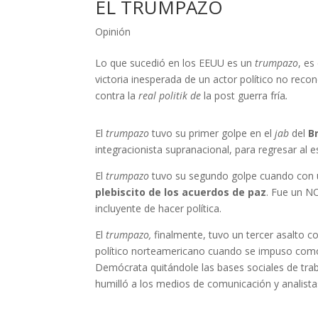
EL TRUMPAZO
Opinión
Lo que sucedió en los EEUU es un
trumpazo
, es
victoria inesperada de un actor político no rec
contra la
real politik de
la post guerra fría
.
El
trumpazo
tuvo su primer golpe en el
jab
del
B
integracionista supranacional, para regresar al 
El
trumpazo
tuvo su segundo golpe cuando con
plebiscito de los acuerdos de paz
. Fue un N
incluyente de hacer política.
El
trumpazo,
finalmente, tuvo un tercer asalto 
político norteamericano cuando se impuso como 
Demócrata quitándole las bases sociales de tra
humilló a los medios de comunicación y analistas