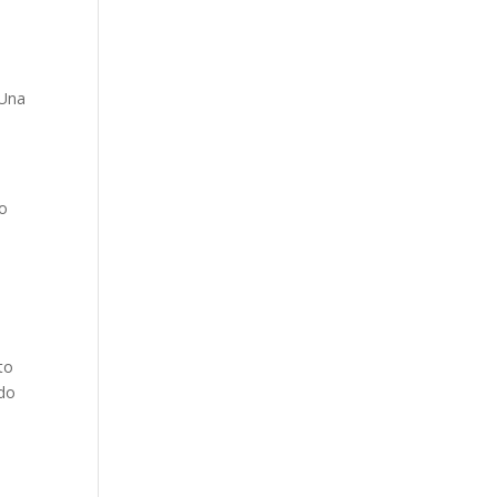
 Una
lo
to
ido