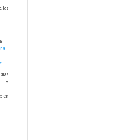
e las
a
una
o.
edias
UU y
te en