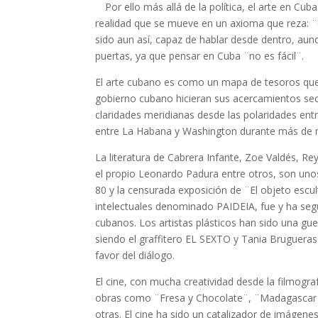
Por ello más allá de la política, el arte en Cu
realidad que se mueve en un axioma que reza: ¨
sido aun así, capaz de hablar desde dentro, aun
puertas, ya que pensar en Cuba ¨no es fácil¨.
El arte cubano es como un mapa de tesoros que
gobierno cubano hicieran sus acercamientos sec
claridades meridianas desde las polaridades entr
entre La Habana y Washington durante más de m
La literatura de Cabrera Infante, Zoe Valdés, R
el propio Leonardo Padura entre otros, son uno
80 y la censurada exposición de ¨El objeto escu
intelectuales denominado PAIDEIA, fue y ha se
cubanos. Los artistas plásticos han sido una guer
siendo el graffitero EL SEXTO y Tania Bruguera
favor del diálogo.
El cine, con mucha creatividad desde la filmogr
obras como ¨Fresa y Chocolate¨, ¨Madagascar¨, 
otras. El cine ha sido un catalizador de imáge