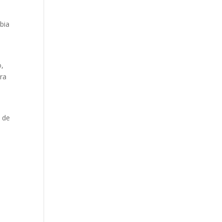
bia
o,
ra
s de
e