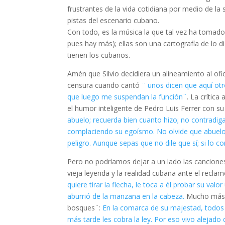
frustrantes de la vida cotidiana por medio de la
pistas del escenario cubano.
Con todo, es la música la que tal vez ha tomad
pues hay más); ellas son una cartografía de lo 
tienen los cubanos.
Amén que Silvio decidiera un alineamiento al ofi
censura cuando cantó
¨ unos dicen que aquí otr
que luego me suspendan la función¨
. La crític
el humor inteligente de Pedro Luis Ferrer con s
abuelo; recuerda bien cuanto hizo; no contradiga
complaciendo su egoísmo. No olvide que abuelo t
peligro. Aunque sepas que no dile que sí; si lo co
Pero no podríamos dejar a un lado las canciones
vieja leyenda y la realidad cubana ante el recl
quiere tirar la flecha, le toca a él probar su val
aburrió de la manzana en la cabeza.
Mucho más d
bosques¨:
En la comarca de su majestad, todos re
más tarde les cobra la ley. Por eso vivo alejado 