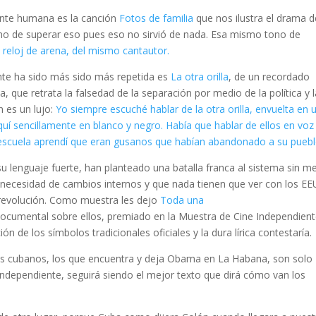
ente humana es la canción
Fotos de familia
que nos ilustra el drama d
clamo de superar eso pues eso no sirvió de nada. Esa mismo tono de
l reloj de arena, del mismo cantautor.
nte ha sido más sido más repetida es
La otra orilla
, de un recordado
que retrata la falsedad de la separación por medio de la política y l
n es un lujo:
Yo siempre escuché hablar de la otra orilla, envuelta en 
aquí sencillamente en blanco y negro. Había que hablar de ellos en voz
a escuela aprendí que eran gusanos que habían abandonado a su puebl
 lenguaje fuerte, han planteado una batalla franca al sistema sin m
a necesidad de cambios internos y que nada tienen que ver con los EE
la revolución. Como muestra les dejo
Toda una
documental sobre ellos, premiado en la Muestra de Cine Independien
ción de los símbolos tradicionales oficiales y la dura lírica contestaría.
s cubanos, los que encuentra y deja Obama en La Habana, son solo
e independiente, seguirá siendo el mejor texto que dirá cómo van los