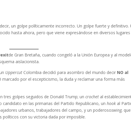
 decir, un golpe políticamente incorrecto. Un golpe fuerte y definitivo.
onocido hasta ahora, pero que viene expresándose en diversos lugares
rexit
de Gran Bretaña, cuando congeló a la Unión Europea y al mode
esquema aislacionista.
 un
Uppercut
Colombia decidió para asombro del mundo decir
NO al
O marcado por el escepticismo, la duda y reclamar una forma más
con tres golpes seguidos de Donald Trump; un
crochet
al establecimien
candidato en las primarias del Partido Republicano, un
hook
al Part
bajadores urbanos, trabajadores del campo, y un poderoso
swing,
que
 políticos con su victoria dada por imposible.