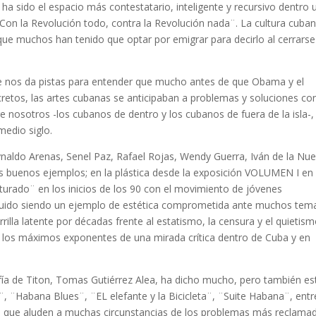
ba ha sido el espacio más contestatario, inteligente y recursivo dentro 
Con la Revolución todo, contra la Revolución nada¨. La cultura cuba
que muchos han tenido que optar por emigrar para decirlo al cerrarse
 nos da pistas para entender que mucho antes de que Obama y el
retos, las artes cubanas se anticipaban a problemas y soluciones co
e nosotros -los cubanos de dentro y los cubanos de fuera de la isla-,
edio siglo.
eynaldo Arenas, Senel Paz, Rafael Rojas, Wendy Guerra, Iván de la Nue
s buenos ejemplos; en la plástica desde la exposición VOLUMEN I en 
lturado¨ en los inicios de los 90 con el movimiento de jóvenes
guido siendo un ejemplo de estética comprometida ante muchos tem
rilla latente por décadas frente al estatismo, la censura y el quietis
s los máximos exponentes de una mirada crítica dentro de Cuba y en
afía de Titon, Tomas Gutiérrez Alea, ha dicho mucho, pero también es
¨Habana Blues¨, ¨EL elefante y la Bicicleta¨, ¨Suite Habana¨, entr
nes que aluden a muchas circunstancias de los problemas más reclama