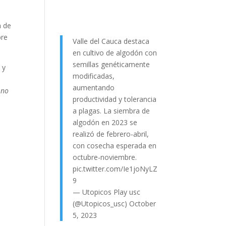
a de
bre
Valle del Cauca destaca
en cultivo de algodón con
semillas genéticamente
 y
modificadas,
aumentando
 no
productividad y tolerancia
a plagas. La siembra de
algodón en 2023 se
realizó de febrero-abril,
con cosecha esperada en
octubre-noviembre.
pic.twitter.com/Ie1joNyLZ
9
— Utopicos Play usc
(@Utopicos_usc)
October
5, 2023