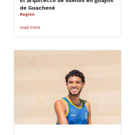
El arquitecto de sueños en guayos
de Guachené
Región
read more