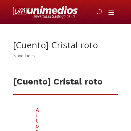
[Cuento] Cristal roto
Novedades
[Cuento] Cristal roto
A
u
t
o