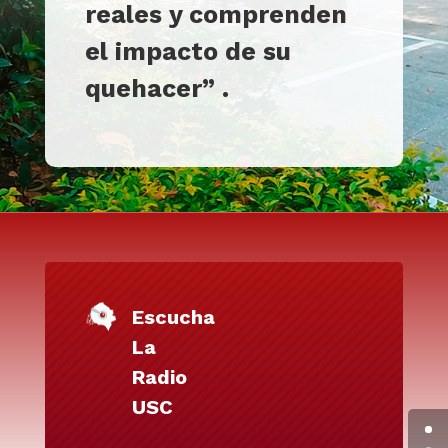
reales y comprenden
el impacto de su
quehacer
”
.
Escucha
La
Radio
USC