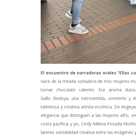
El encuentro
de narradoras orales “Ellas c
nace de la mirada soñadora de tres mujeres m
tomar chocolate caliente
. E
se aroma dulce,
Gallo
Bedoya
,
una extrovertida, sonriente y 
talentosa
y creativa
artista escénica
. De
Angey
a
elegancia que distingue
n
a las mujeres afro
, e
costa pacífica
;
y yo
,
Cindy
Milena
Posada
Mont
latente sensibilidad
creativa
entre las imágenes y