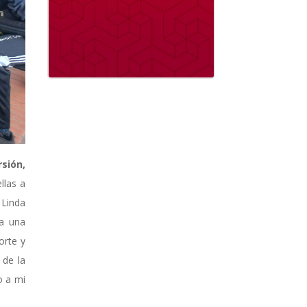
sión,
llas a
Linda
ba una
orte y
 de la
o a mi