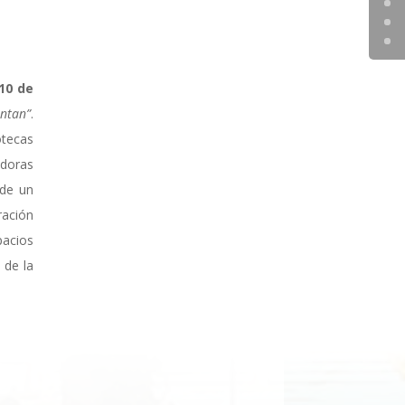
 10 de
ntan”
.
otecas
edoras
 de un
ración
pacios
 de la