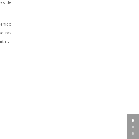
les de
venido
sotras
ida al