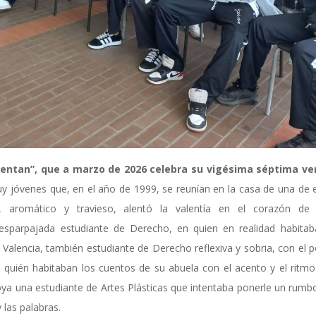
uentan”
,
que a marzo de 2026 celebra su vigésim
a
séptima ver
uy jóvenes
que,
en el año de 1999
,
se reunían en la casa de una de e
 aromático y travieso, alentó la valentía en el corazón de 
desparpaja
da
estudiante de
D
erecho, en
quien
en realidad habita
Valencia
,
también estudiante de
D
erecho reflexiva y sobria, con el p
n quién habitaban los cuentos de su abuela con el acento y el ritmo
oya
una estudiante de
A
rtes
P
lásticas q
ue
intentaba ponerle un rumb
 las palabras.