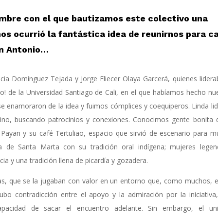
ombre con el que bautizamos este colectivo un
a
nos ocurrió la fantástica idea de reunirnos para c
an Antonio…
icia Domínguez Tejada y Jorge Eliecer Olaya Garcerá, quienes lidera
o! de la Universidad Santiago de Cali, en el que habíamos hecho nu
se enamoraron de la idea y fuimos cómplices y coequiperos. Linda li
mino, buscando patrocinios y conexiones. Conocimos gente bonita 
 Payan y su café Tertuliao, espacio que sirvió de escenario para m
da de Santa Marta con su tradición oral indígena; mujeres legen
ncia y una tradición llena de picardía y gozadera.
as, que se la jugaban con valor en un entorno que, como muchos, 
o contradicción entre el apoyo y la admiración por la iniciativa
apacidad de sacar el encuentro adelante. Sin embargo, el uni