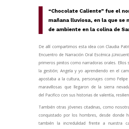
“
Chocolate
C
aliente
”
fue el n
mañana lluviosa
, en
la
que se 
de ambiente
en la colina de S
De allí compartimos esta idea con Claudia Patr
Encuentro de Narración Oral Escénica ¡Unicuent
primeros pinitos como narradoras orales. Ellos 
la gestión; Angela y yo aprendiendo en el ca
apostaba a la cultura, personajes como Felipe
maravillosas que llegaron de la sierra neva
del Pacifico con sus historias de valentía, resilie
También otras jóvenes citadinas, como nosotr
conquistado por los hombres, desde donde hub
también la incredulidad frente a nuestra c