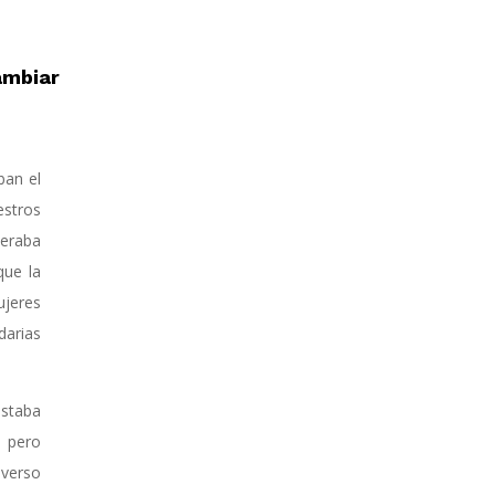
ambiar
ban el
estros
deraba
que la
ujeres
darias
estaba
, pero
verso