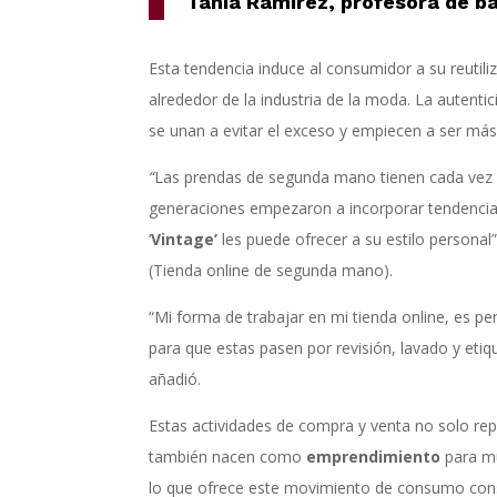
Tania Ramírez, profesora de ba
Esta tendencia induce al consumidor a su reutil
alrededor de la industria de la moda. La autent
se unan a evitar el exceso y empiecen a ser má
“
Las prendas de segunda mano tienen cada vez m
generaciones empezaron a incorporar tendencia 
‘
Vintage’
les puede ofrecer a su estilo personal
(Tienda online de segunda mano).
“Mi forma de trabajar en mi tienda online, es pe
para que estas pasen por revisión, lavado y etiq
añadió.
Estas actividades de compra y venta no solo re
también nacen como
emprendimiento
para m
lo que ofrece este movimiento de consumo con