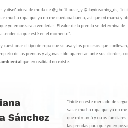
és y diseñadora de moda de @_thrifthouse_ y @daydreaming_ds, “Inic
car mucha ropa que ya no me quedaba buena, así que mi mamá y ot
que yo empezara a venderlas. El valor de la prenda se determina de
y la tendencia que esté en el momento”.
y cuestionar el tipo de ropa que se usa y los procesos que conllevan
ompleto de las prendas y algunas sólo aparentan ante sus clientes, co
ambiental
que en realidad no existe.
iana
“Inicié en este mercado de seg
sacar mucha ropa que ya no me 
ra Sánchez
que mi mamá y otros familiare
las prendas para que yo empezara