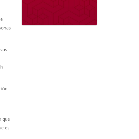
ne
rsonas
evas
sh
ción
o que
ue es