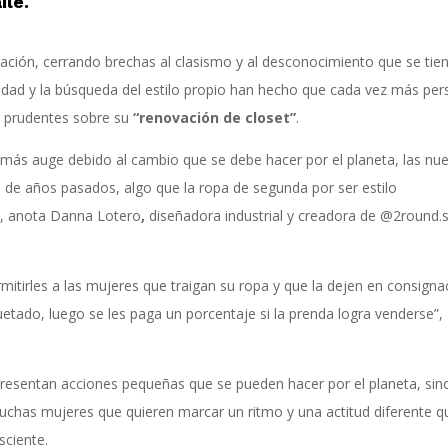
ile.
ización, cerrando brechas al clasismo y al desconocimiento que se tie
icidad y la búsqueda del estilo propio han hecho que cada vez más pe
s prudentes sobre su
“renovación de closet”
.
ás auge debido al cambio que se debe hacer por el planeta, las nu
de años pasados, algo que la ropa de segunda por ser estilo
”, anota
Danna Lotero
,
diseñadora industrial y creadora de @2round.
rmitirles a las mujeres que traigan su ropa y que la dejen en consigna
uetado, luego se les paga un porcentaje si la prenda logra venderse”,
presentan acciones pequeñas que se pueden hacer por el planeta, sin
uchas mujeres que quieren marcar un ritmo y una actitud diferente q
sciente.