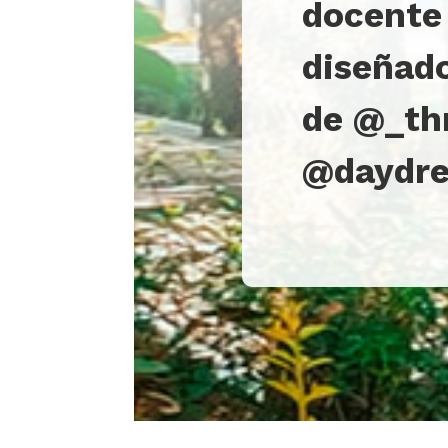
docente 
diseñad
de @_th
@daydre