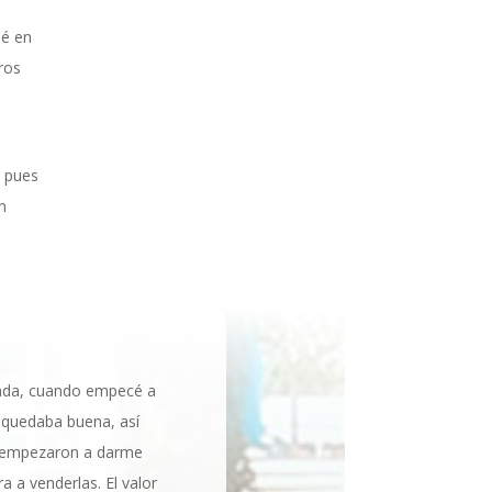
ié en
ros
, pues
n
unda, cuando empecé a
quedaba buena, así
s empezaron a darme
 a venderlas. El valor