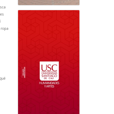
usca
nes
í
 ropa
 qué