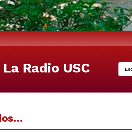
 La Radio USC
Esc
dos…