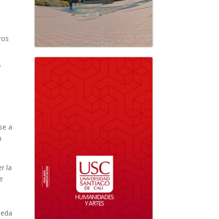
ros
e
se a
n
r la
e
ueda