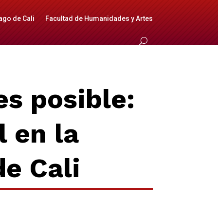
ago de Cali
Facultad de Humanidades y Artes
es posible:
l en la
e Cali