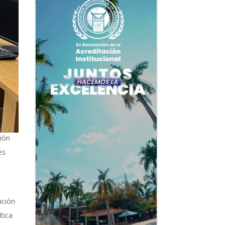
ción
es
ación
tica