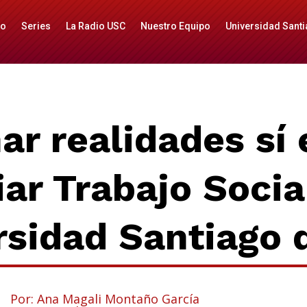
io
Series
La Radio USC
Nuestro Equipo
Universidad Santi
r realidades sí 
ar Trabajo Socia
rsidad Santiago d
Por: Ana Magali Montaño García