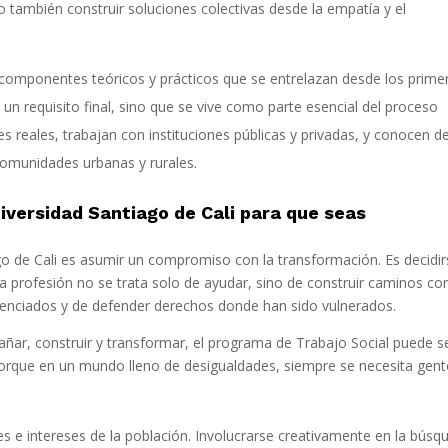
ro también construir soluciones colectivas desde la empatía y el
 componentes teóricos y prácticos que se entrelazan desde los prime
 un requisito final, sino que se vive como parte esencial del proceso
es reales, trabajan con instituciones públicas y privadas, y conocen d
comunidades urbanas y rurales.
niversidad Santiago de Cali para que seas
ago de Cali es asumir un compromiso con la transformación. Es decidir
 la profesión no se trata solo de ayudar, sino de construir caminos co
silenciados y de defender derechos donde han sido vulnerados.
añar, construir y transformar, el programa de Trabajo Social puede se
 Porque en un mundo lleno de desigualdades, siempre se necesita gent
es e intereses de la población. Involucrarse creativamente en la búsq