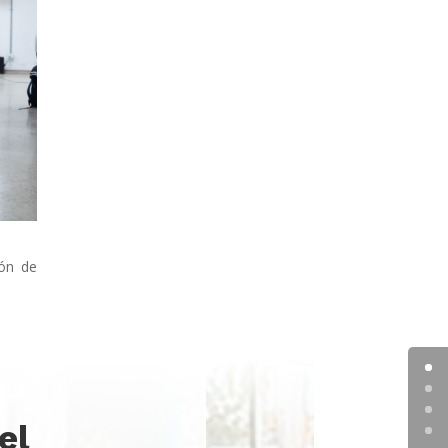
ión de
el