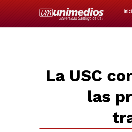
Inic
La USC con
las p
tr