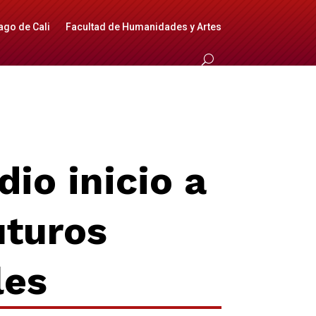
ago de Cali
Facultad de Humanidades y Artes
io inicio a
utu
r
os
les