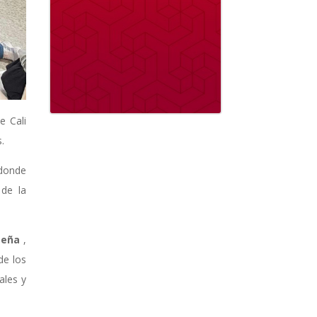
e Cali
.
 donde
 de la
Peña
,
de los
ales y