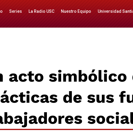
io
Series
La Radio USC
Nuestro Equipo
Universidad Santi
 acto simbólico d
rácticas de sus f
abajadores socia