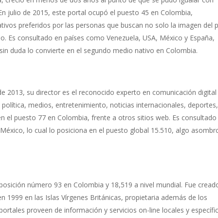
En julio de 2015, este portal ocupó el puesto 45 en Colombia,
ivos preferidos por las personas que buscan no solo la imagen del p
vido. Es consultado en países como Venezuela, USA, México y España,
sin duda lo convierte en el segundo medio nativo en Colombia.
 de 2013, su director es el reconocido experto en comunicación digital
 política, medios, entretenimiento, noticias internacionales, deportes
en el puesto 77 en Colombia, frente a otros sitios web. Es consultado
éxico, lo cual lo posiciona en el puesto global 15.510, algo asomb
a posición número 93 en Colombia y 18,519 a nivel mundial. Fue cread
en 1999 en las Islas Vírgenes Británicas, propietaria además de los
portales proveen de información y servicios on-line locales y específi