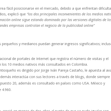
ea fácil posicionarse en el mercado, debido a que enfrentan dificult
dios, explicó que
“los dos principales inconvenientes de los medios nati
rmación online sigue estando dominado por las versiones digitales de lo
andes empresas controlan el negocio de la publicidad online”
es pequeños y medianos puedan generar ingresos significativos; inclu
nacional de portales de Internet que registra el número de visitas y el
n los 10 medios nativos más consultados en Colombia.
ntioqueño es dirigido por Jorge Iván Pareja Castaño, le apuesta al a
, además interactúa con sus lectores a través de blogs, donde siempre
l puesto 20, además es consultado en países como USA. México y
e
4.960.
illa, creció en menos de dos años al punto de que se pudo igualar con