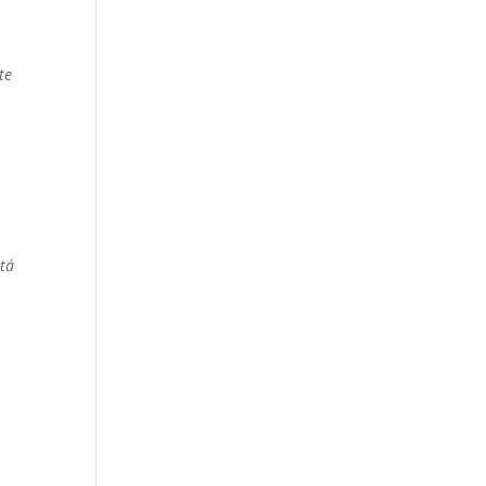
te
stá
.