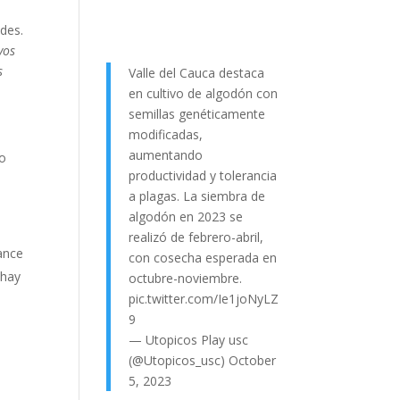
ades.
vos
s
Valle del Cauca destaca
en cultivo de algodón con
semillas genéticamente
modificadas,
aumentando
so
productividad y tolerancia
a plagas. La siembra de
algodón en 2023 se
realizó de febrero-abril,
vance
con cosecha esperada en
 hay
octubre-noviembre.
pic.twitter.com/Ie1joNyLZ
9
— Utopicos Play usc
(@Utopicos_usc)
October
5, 2023