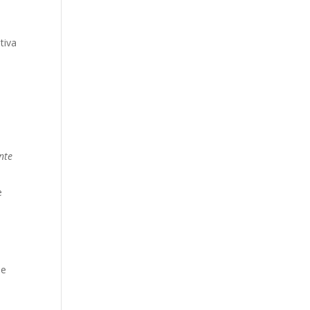
tiva
ente
e
de