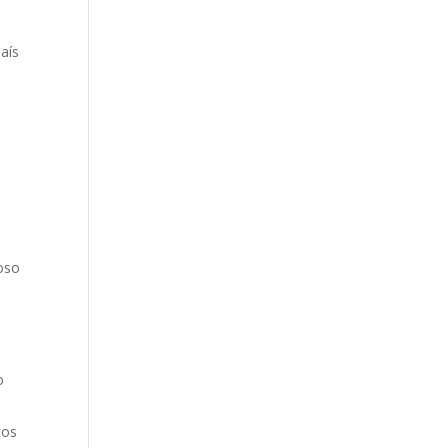
aís
,
roso
o
cos