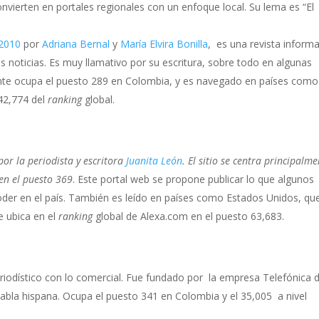
nvierten en portales regionales con un enfoque local. Su lema es “El
2010
por
Adriana Bernal
y
María Elvira Bonilla
, es una revista informa
as noticias. Es muy llamativo por su escritura, sobre todo en algunas
ente ocupa el puesto 289 en Colombia, y es navegado en países como
42,774 del
ranking
global.
or la periodista y escritora
Juanita León
. El sitio se centra principalm
en el puesto 369
. Este portal web se propone publicar lo que algunos
oder en el país. También es leído en países como Estados Unidos, qu
 ubica en el
ranking
global de Alexa.com en el puesto 63,683.
eriodístico con lo comercial. Fue fundado por la empresa Telefónica 
 habla hispana. Ocupa el puesto 341 en Colombia y el 35,005 a nivel