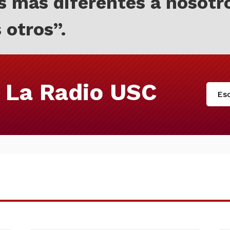
s más diferentes a nosotr
s otros”
.
 La Radio USC
Esc