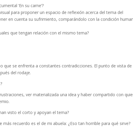
ocumental ‘En su carne’?
visual para proponer un espacio de reflexión acerca del tema del
ner en cuenta su sufrimiento, comparándolo con la condición human
suales que tengan relación con el mismo tema?
 que se enfrenta a constantes contradicciones. El punto de vista de
ués del rodaje.
o?
rustraciones, ver materializada una idea y haber compartido con qui
remio.
han visto el corto y apoyan el tema?
ue más recuerdo es el de mi abuela: ¿Eso tan horrible para qué sirve?