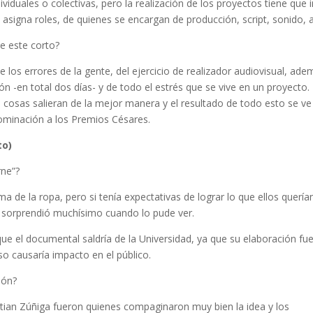
iduales o colectivas, pero la realización de los proyectos tiene que i
signa roles, de quienes se encargan de producción, script, sonido, a
de este corto?
e los errores de la gente, del ejercicio de realizador audiovisual, ad
n -en total dos días- y de todo el estrés que se vive en un proyecto.
 cosas salieran de la mejor manera y el resultado de todo esto se ve
ominación a los Premios Césares.
to)
rne”?
ema de la ropa, pero si tenía expectativas de lograr lo que ellos quería
e sorprendió muchísimo cuando lo pude ver.
e el documental saldría de la Universidad, ya que su elaboración fu
so causaría impacto en el público.
ión?
stian Zúñiga fueron quienes compaginaron muy bien la idea y los