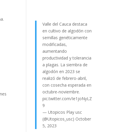
a.
Valle del Cauca destaca
en cultivo de algodón con
semillas genéticamente
modificadas,
aumentando
productividad y tolerancia
a plagas. La siembra de
algodón en 2023 se
realizó de febrero-abril,
con cosecha esperada en
octubre-noviembre.
enes
pic.twitter.com/Ie1joNyLZ
9
— Utopicos Play usc
(@Utopicos_usc)
October
5, 2023