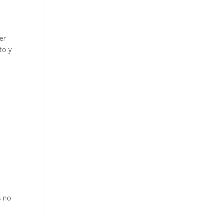
er
to y
s no