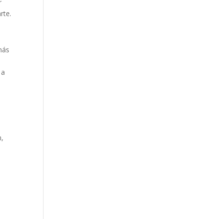
r
rte.
emás
 a
n,
e