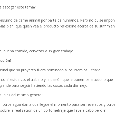
 a escoger este tema?
consumo de carne animal por parte de humanos. Pero no quise impon
 Más bien, que quien vea el producto reflexione acerca de su sufrimien
a, buena comida, cervezas y un gran trabajo.
cción)
esional que su proyecto fuera nominado a los Premios César?
nto al esfuerzo, el trabajo y la pasión que le ponemos a todo lo que
rande para seguir haciendo las cosas cada día mejor.
isuales del mismo género?
o, otros aguardan a que llegue el momento para ser revelados y otro
 sobre la realización de un cortometraje qué llevé a cabo pero el