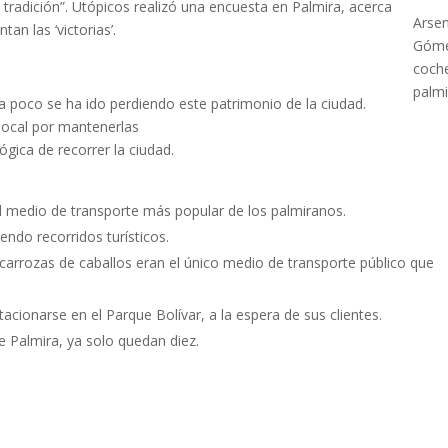
 tradición”. Utópicos realizó una encuesta en Palmira, acerca
Arse
an las ‘victorias’.
Góme
coch
palm
 a poco se ha ido perdiendo este patrimonio de la ciudad.
local por mantenerlas
gica de recorrer la ciudad.
 el medio de transporte más popular de los palmiranos.
endo recorridos turísticos.
s carrozas de caballos eran el único medio de transporte público que
tacionarse en el Parque Bolívar, a la espera de sus clientes.
de Palmira, ya solo quedan diez.
a