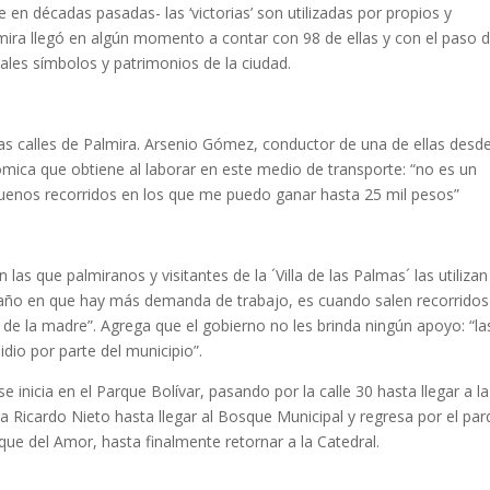
 décadas pasadas- las ‘victorias’ son utilizadas por propios y
Palmira llegó en algún momento a contar con 98 de ellas y con el paso 
pales símbolos y patrimonios de la ciudad.
or las calles de Palmira. Arsenio Gómez, conductor de una de ellas desd
ómica que obtiene al laborar en este medio de transporte: “no es un
buenos recorridos en los que me puedo ganar hasta 25 mil pesos”
las que palmiranos y visitantes de la ´Villa de las Palmas´ las utilizan
l año en que hay más demanda de trabajo, es cuando salen recorridos
 de la madre”. Agrega que el gobierno no les brinda ningún apoyo: “la
io por parte del municipio”.
e inicia en el Parque Bolívar, pasando por la calle 30 hasta llegar a la
ura Ricardo Nieto hasta llegar al Bosque Municipal y regresa por el pa
que del Amor, hasta finalmente retornar a la Catedral.