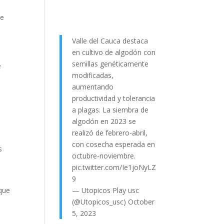
de
Valle del Cauca destaca
en cultivo de algodón con
semillas genéticamente
e
modificadas,
aumentando
productividad y tolerancia
a plagas. La siembra de
algodón en 2023 se
realizó de febrero-abril,
con cosecha esperada en
s
octubre-noviembre.
pic.twitter.com/Ie1joNyLZ
9
rque
— Utopicos Play usc
(@Utopicos_usc)
October
5, 2023