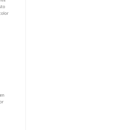
sto
color
pen
or