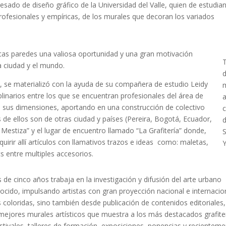
esado de diseño gráfico de la Universidad del Valle, quien de estudia
profesionales y empíricas, de los murales que decoran los variados
ticas paredes una valiosa oportunidad y una gran motivación
T
la ciudad y el mundo.
a, se materializó con la ayuda de su compañera de estudio Leidy
linarios entre los que se encuentran profesionales del área de
s sus dimensiones, aportando en una construcción de colectivo
s de ellos son de otras ciudad y países (Pereira, Bogotá, Ecuador,
 Mestiza” y el lugar de encuentro llamado “La Grafitería” donde,
S
irir allí artículos con llamativos trazos e ideas como: maletas,
Y
cs entre multiples accesorios.
de cinco años trabaja en la investigación y difusión del arte urbano
ido, impulsando artistas con gran proyección nacional e internacio
es coloridas, sino también desde publicación de contenidos editoriales
 mejores murales artísticos que muestra a los más destacados grafit
stivales, talleres de formación, exposiciones, ponencias y recientem