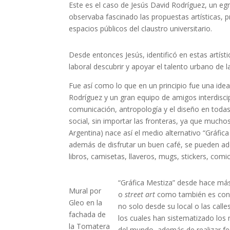
Este es el caso de Jesús David Rodríguez, un egr
observaba fascinado las propuestas artísticas, 
espacios públicos del claustro universitario.
Desde entonces Jesús, identificó en estas artís
laboral descubrir y apoyar el talento urbano de 
Fue así como lo que en un principio fue una ide
Rodríguez y un gran equipo de amigos interdiscip
comunicación, antropología y el diseño en toda
social, sin importar las fronteras, ya que mucho
Argentina) nace así el medio alternativo “Gráfica
además de disfrutar un buen café, se pueden adqu
libros, camisetas, llaveros, mugs, stickers, comi
“Gráfica Mestiza” desde hace más 
Mural por
o
street art
como también es conoc
Gleo en la
no solo desde su local o las call
fachada de
los cuales han sistematizado los
la Tomatera
del mundo, además de realizar fe