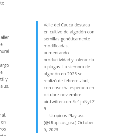
nte
Valle del Cauca destaca
en cultivo de algodón con
aller
semillas genéticamente
de
modificadas,
mural
aumentando
a
productividad y tolerancia
cargo
a plagas. La siembra de
de
algodón en 2023 se
tfi y
realizó de febrero-abril,
alus.
con cosecha esperada en
octubre-noviembre.
pic.twitter.com/Ie1joNyLZ
9
nal,
— Utopicos Play usc
, en
(@Utopicos_usc)
October
eros
5, 2023
ente