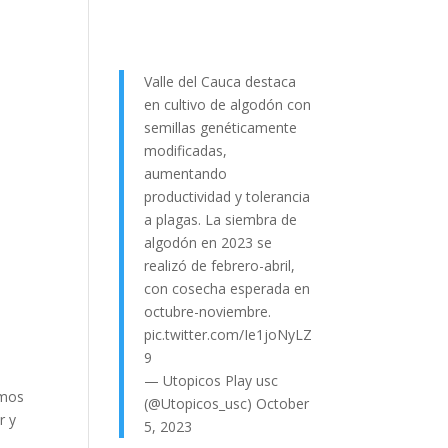
Valle del Cauca destaca
en cultivo de algodón con
semillas genéticamente
modificadas,
aumentando
productividad y tolerancia
a plagas. La siembra de
algodón en 2023 se
realizó de febrero-abril,
con cosecha esperada en
octubre-noviembre.
pic.twitter.com/Ie1joNyLZ
9
— Utopicos Play usc
amos
(@Utopicos_usc)
October
r y
5, 2023