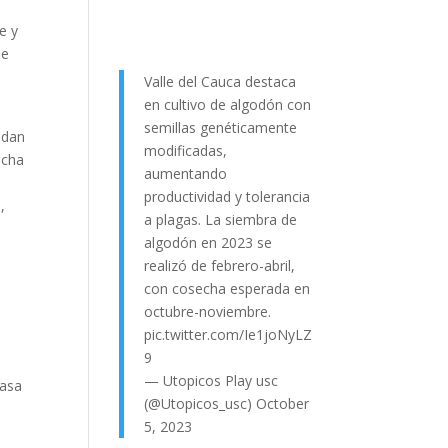
e y
ue
Valle del Cauca destaca
en cultivo de algodón con
semillas genéticamente
odan
modificadas,
ucha
aumentando
productividad y tolerancia
,
a plagas. La siembra de
algodón en 2023 se
realizó de febrero-abril,
con cosecha esperada en
s
octubre-noviembre.
pic.twitter.com/Ie1joNyLZ
9
— Utopicos Play usc
casa
(@Utopicos_usc)
October
5, 2023