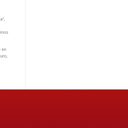
a”,
menos
e en
duro,