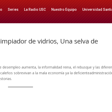
io
Series
La Radio USC
Nuestro Equipo
Universidad Santi
limpiador de vidrios, Una selva de
e desempleo aumenta, la informalidad reina, el rebusque y las difere
caleños sobrevivan a la mala economía ya la deficienteadministració
storias.