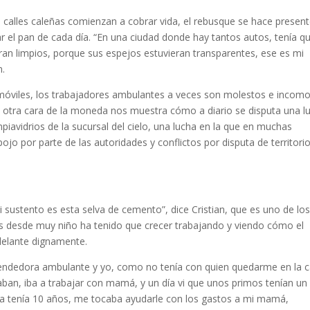
 calles caleñas comienzan a cobrar vida, el rebusque se hace present
r el pan de cada día. “En una ciudad donde hay tantos autos, tenía q
an limpios, porque sus espejos estuvieran transparentes, ese es mi
n.
omóviles, los trabajadores ambulantes a veces son molestos e incom
a otra cara de la moneda nos muestra cómo a diario se disputa una l
avidrios de la sucursal del cielo, una lucha en la que en muchas
o por parte de las autoridades y conflictos por disputa de territorio
mi sustento es esta selva de cemento”, dice Cristian, que es uno de lo
es desde muy niño ha tenido que crecer trabajando y viendo cómo el
delante dignamente.
vendedora ambulante y yo, como no tenía con quien quedarme en la 
an, iba a trabajar con mamá, y un día vi que unos primos tenían un
 ya tenía 10 años, me tocaba ayudarle con los gastos a mi mamá,