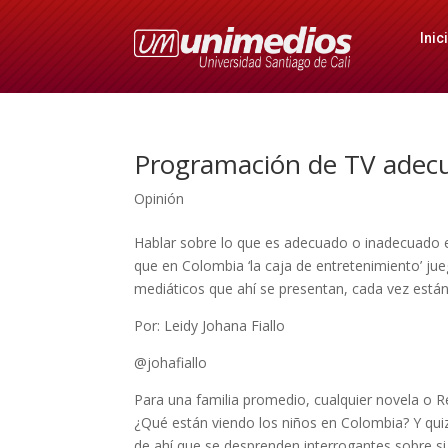
Inic
Programación de TV adecu
Opinión
Hablar sobre lo que es adecuado o inadecuado en m
que en Colombia ‘la caja de entretenimiento’ ju
mediáticos que ahí se presentan, cada vez están 
Por: Leidy Johana Fiallo
@johafiallo
Para una familia promedio, cualquier novela o R
¿Qué están viendo los niños en Colombia? Y quizá,
de ahí que se desprenden interrogantes sobre s