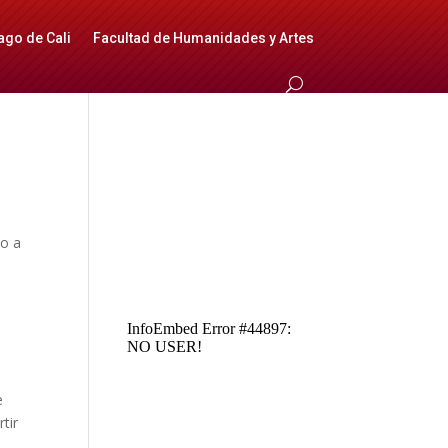
ago de Cali
Facultad de Humanidades y Artes
do a
e
tir
e