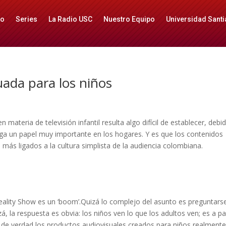
io
Series
La Radio USC
Nuestro Equipo
Universidad Santi
ada para los niños
ateria de televisión infantil resulta algo difícil de establecer, debi
ega un papel muy importante en los hogares. Y es que los contenidos
más ligados a la cultura simplista de la audiencia colombiana.
eality Show es un ‘boom’.Quizá lo complejo del asunto es preguntars
 la respuesta es obvia: los niños ven lo que los adultos ven; es a par
i de verdad los productos audiovisuales creados para niños realment