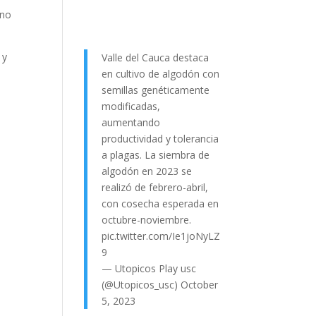
 no
 y
Valle del Cauca destaca
en cultivo de algodón con
semillas genéticamente
modificadas,
aumentando
productividad y tolerancia
a plagas. La siembra de
algodón en 2023 se
realizó de febrero-abril,
con cosecha esperada en
octubre-noviembre.
pic.twitter.com/Ie1joNyLZ
9
— Utopicos Play usc
(@Utopicos_usc)
October
5, 2023