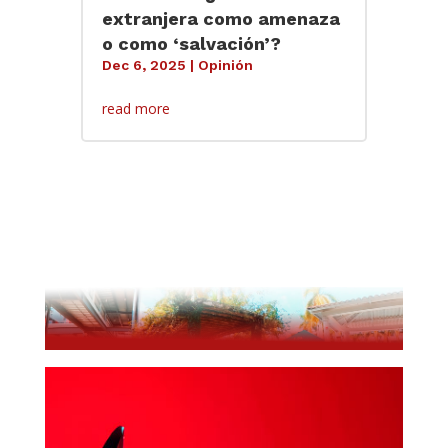
extranjera como amenaza
o como ‘salvación’?
Dec 6, 2025
|
Opinión
read more
El Washington Post toma partido… por nadie
Opinión