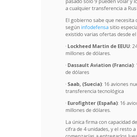
pasado solo 9 pueden volar y l
a cualquier transferencia a Rus
El gobierno sabe que necesita c
según
infodefensa
sitio especi
existido varias ofertas desde e
·
Lockheed Martin de EEUU
: 2
millones de dólares.
·
Dassault Aviation (Francia)
:
de dólares
·
Saab, (Suecia)
: 16 aviones nu
transferencia tecnológica
·
Eurofighter (España)
: 16 avi
millones de dólares.
La única firma con capacidad d
cifra de 4 unidades, y el resto a
comenzarías a entregarlos lueg