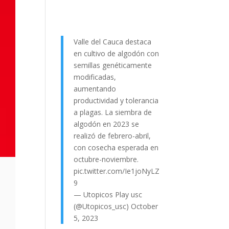
Valle del Cauca destaca
en cultivo de algodón con
semillas genéticamente
modificadas,
aumentando
productividad y tolerancia
a plagas. La siembra de
algodón en 2023 se
realizó de febrero-abril,
con cosecha esperada en
octubre-noviembre.
pic.twitter.com/Ie1joNyLZ
9
— Utopicos Play usc
(@Utopicos_usc)
October
5, 2023