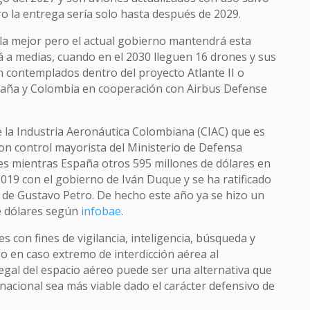
o la entrega sería solo hasta después de 2029.
 la mejor pero el actual gobierno mantendrá esta
á a medias, cuando en el 2030 lleguen 16 drones y sus
n contemplados dentro del proyecto Atlante II o
paña y Colombia en cooperación con Airbus Defense
e la Industria Aeronáutica Colombiana (CIAC) que es
n control mayorista del Ministerio de Defensa
es mientras España otros 595 millones de dólares en
2019 con el gobierno de Iván Duque y se ha ratificado
 de Gustavo Petro. De hecho este año ya se hizo un
e dólares según
infobae
.
es con fines de vigilancia, inteligencia, búsqueda y
o en caso extremo de interdicción aérea al
legal del espacio aéreo puede ser una alternativa que
 nacional sea más viable dado el carácter defensivo de