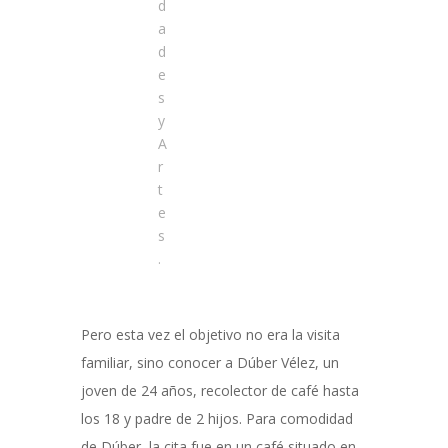
d
a
d
e
s
y
A
r
t
e
s
.
Pero esta vez el objetivo no era la visita
familiar, sino conocer a Dúber Vélez, un
joven de 24 años, recolector de café hasta
los 18 y padre de 2 hijos. Para comodidad
de Dúber, la cita fue en un café situado en