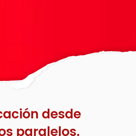
cación desde
os paralelos.