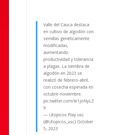
Valle del Cauca destaca
en cultivo de algodón con
semillas genéticamente
modificadas,
aumentando
productividad y tolerancia
a plagas. La siembra de
algodón en 2023 se
realizó de febrero-abril,
con cosecha esperada en
octubre-noviembre.
pic.twitter.com/Ie1joNyLZ
9
— Utopicos Play usc
(@Utopicos_usc)
October
5, 2023