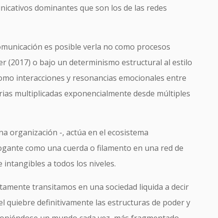
unicativos dominantes que son los de las redes
comunicación es posible verla no como procesos
 (2017) o bajo un determinismo estructural al estilo
omo interacciones y resonancias emocionales entre
rias multiplicadas exponencialmente desde múltiples
na organización -, actúa en el ecosistema
ogante como una cuerda o filamento en una red de
 intangibles a todos los niveles.
tamente transitamos en una sociedad liquida a decir
el quiebre definitivamente las estructuras de poder y
poniéndose un mundo cada vez más fragmentado,