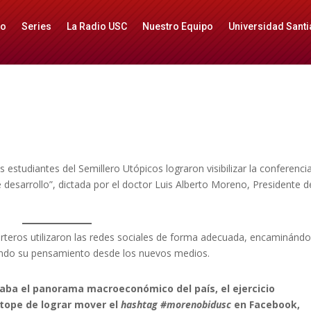
io
Series
La Radio USC
Nuestro Equipo
Universidad Santi
os estudiantes del Semillero Utópicos lograron visibilizar la conferenci
 desarrollo”, dictada por el doctor Luis Alberto Moreno, Presidente d
orteros utilizaron las redes sociales de forma adecuada, encaminánd
endo su pensamiento desde los nuevos medios.
aba el panorama macroeconómico del país, el ejercicio
l tope de lograr mover el
hashtag #morenobidusc
en Facebook,