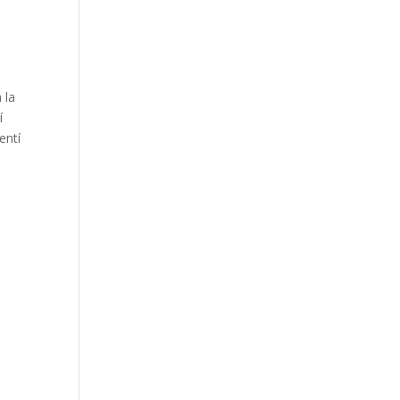
 la
í
entí
.