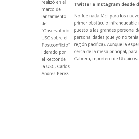
realizó en el
Twitter e Instagram desde di
marco de
No fue nada fácil para los nuevo
lanzamiento
primer obstáculo infranqueable f
del
puesto a las grandes personalid
“Observatorio
personalidades (que yo no tenía
USC sobre el
región pacífica). Aunque la espe
Postconflicto”
cerca de la mesa principal, para
liderado por
Cabrera, reportero de Utópicos.
el Rector de
la USC, Carlos
Andrés Pérez.