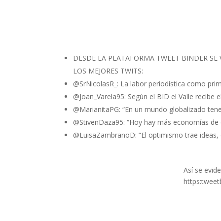
DESDE LA PLATAFORMA TWEET BINDER SE V
LOS MEJORES TWITS:
@SrNicolasR_: La labor periodística como prim
@Joan_Varela95: Según el BID el Valle recibe e
@MarianitaPG: “En un mundo globalizado te
@StivenDaza95: “Hoy hay más economías de ex
@LuisaZambranoD: “El optimismo trae ideas
Así se evide
https:twee