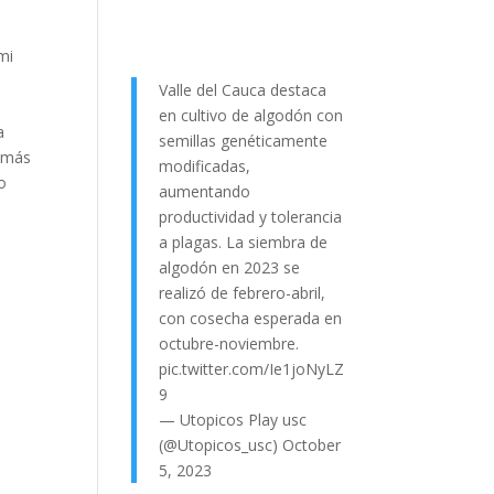
mi
Valle del Cauca destaca
en cultivo de algodón con
a
semillas genéticamente
o más
modificadas,
o
aumentando
productividad y tolerancia
a plagas. La siembra de
algodón en 2023 se
realizó de febrero-abril,
con cosecha esperada en
octubre-noviembre.
pic.twitter.com/Ie1joNyLZ
9
— Utopicos Play usc
(@Utopicos_usc)
October
5, 2023