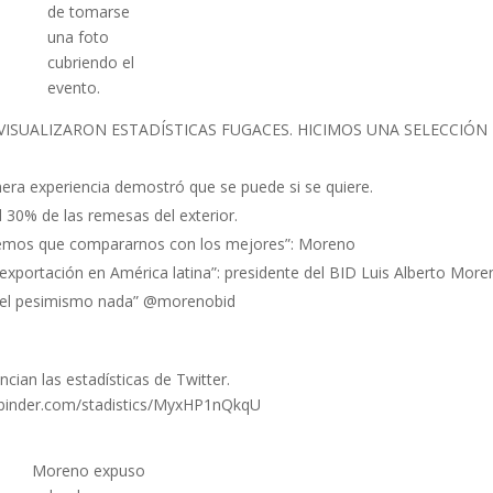
de tomarse
una foto
cubriendo el
evento.
ISUALIZARON ESTADÍSTICAS FUGACES. HICIMOS UNA SELECCIÓN
era experiencia demostró que se puede si se quiere.
l 30% de las remesas del exterior.
nemos que compararnos con los mejores”
: Moreno
portación en América latina”: presidente del BID Luis Alberto More
, el pesimismo nada” @morenobid
ncian las estadísticas de Twitter.
tbinder.com/stadistics/MyxHP1nQkqU
Moreno expuso