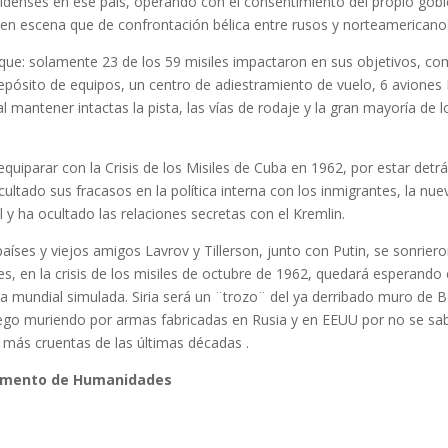
denses en ese país, operando con el consentimiento del propio gob
 en escena que de confrontación bélica entre rusos y norteamericano
taque: solamente 23 de los 59 misiles impactaron en sus objetivos, c
epósito de equipos, un centro de adiestramiento de vuelo, 6 aviones
al mantener intactas la pista, las vías de rodaje y la gran mayoría de l
 equiparar con la Crisis de los Misiles de Cuba en 1962, por estar detr
ultado sus fracasos en la política interna con los inmigrantes, la nue
al y ha ocultado las relaciones secretas con el Kremlin.
íses y viejos amigos Lavrov y Tillerson, junto con Putin, se sonriero
 en la crisis de los misiles de octubre de 1962, quedará esperando 
a mundial simulada. Siria será un ¨trozo¨ del ya derribado muro de B
n fuego muriendo por armas fabricadas en Rusia y en EEUU por no se sa
s más cruentas de las últimas décadas .
rtamento de Humanidades