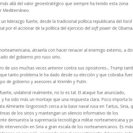
más allá del valor geoestratégico que siempre ha tenido esta zona
r Mediterráneo.
 liderazgo fuerte, desde la tradicional política republicana del
hard
 por el accionar de la política del ejercicio del
soft power
de Obama
a norteamericana, atraerla con hacer renacer al enemigo externo, a do
tado del gobierno pro ruso sirio.
ero de uso muchas veces anterior contra sus opositores-, Trump tam
¨ que tanto problema le ha dado desde su elección y que cobraba fue
ipo de gobierno y asesores al Kremlin y Putin.
rte, unilateral realmente, no lo es tal. El ataque fue anunciado,
s, y ha sido más un montaje que una respuesta clara. Poco importa lo
a Almirante Grigorovich cerca a la base naval rusa en Tartus, Siria, 
reas de los sirios y mantengan un silencio informativo de los
ente demuestra la supremacía tecnológica militar norteamericana y 
l de intervención en Siria a gran escala de los norteamericanos. Es má