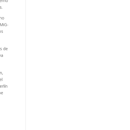
ierno
s.
omo
 MiG-
os
ás de
va
n,
el
erlín
be