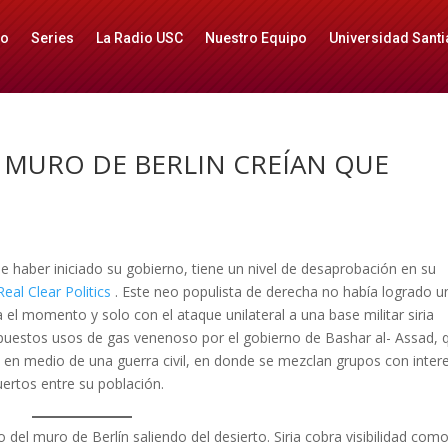
io
Series
La Radio USC
Nuestro Equipo
Universidad Santi
 MURO DE BERLIN CREÍAN QUE
haber iniciado su gobierno, tiene un nivel de desaprobación en su
Real Clear Politics
. Este neo populista de derecha no había logrado u
ta el momento y solo con el ataque unilateral a una base militar siria
estos usos de gas venenoso por el gobierno de Bashar al- Assad, 
 y en medio de una guerra civil, en donde se mezclan grupos con inter
ertos entre su población.
 del muro de Berlín saliendo del desierto. Siria cobra visibilidad com