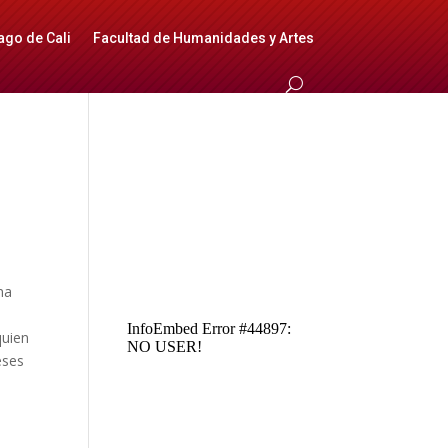
ago de Cali
Facultad de Humanidades y Artes
na
quien
eses
o