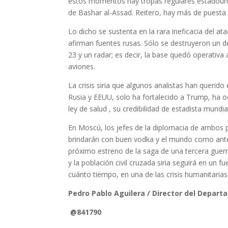
estos momentos hay tropas regulares estadouni
de Bashar al-Assad. Reitero, hay más de puesta
Lo dicho se sustenta en la rara ineficacia del a
afirman fuentes rusas. Sólo se destruyeron un d
23 y un radar; es decir, la base quedó operativa 
aviones.
La crisis siria que algunos analistas han querido
Rusia y EEUU, solo ha fortalecido a Trump, ha oc
ley de salud , su credibilidad de estadista mundi
En Moscú, los jefes de la diplomacia de ambos pa
brindarán con buen vodka y el mundo como antes,
próximo estreno de la saga de una tercera guerr
y la población civil cruzada siria seguirá en u
cuánto tiempo, en una de las crisis humanitaria
Pedro Pablo Aguilera / Director del Depa
@841790