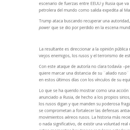
escenario de fuerzas entre EEUU y Rusia que va 
petrolera del mundo como salida expedita al Ma
Trump ataca buscando recuperar una autoridad, un
power
que se dio por perdido en la escena mundial
La resultante es direccionar a la opinión públic
viejos enemigos, los rusos y el terrorismo de es
Con este ataque de autoría no clara todavía –p
quiere marcar una distancia de su ¨aliado ruso
en estos últimos días con los vínculos de su equ
Lo que se ha querido mostrar como una acción fue
anunciado a Rusia, de hecho a los propios sirio
los rusos digan y que manden su poderosa fragat
se comprometan a fortalecer las defensas antiaé
movimientos aéreos rusos. La historia más reci
o nada significativo, de existir una voluntad rea