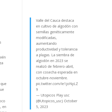
Valle del Cauca destaca
.
en cultivo de algodón con
semillas genéticamente
modificadas,
s
aumentando
productividad y tolerancia
a plagas. La siembra de
bién
algodón en 2023 se
rza
realizó de febrero-abril,
con cosecha esperada en
octubre-noviembre.
 que
pic.twitter.com/Ie1joNyLZ
que
9
— Utopicos Play usc
poco
(@Utopicos_usc)
October
s, en
5, 2023