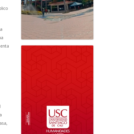
blico
la
ma
uenta
l
a
asa,