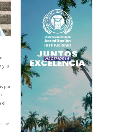
de
 y la
as por
n
 el
as se
: