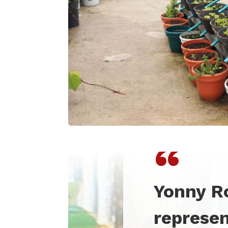
“
Yonny R
represen