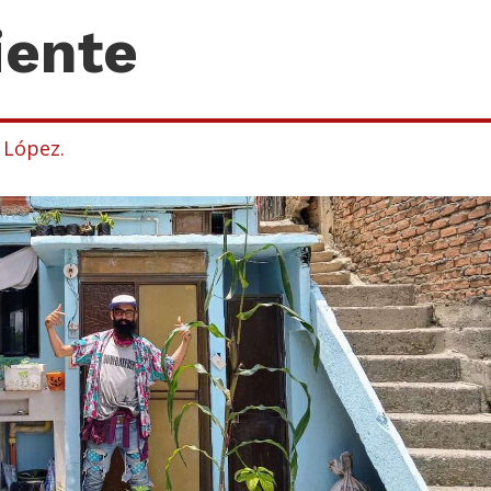
iente
 López.