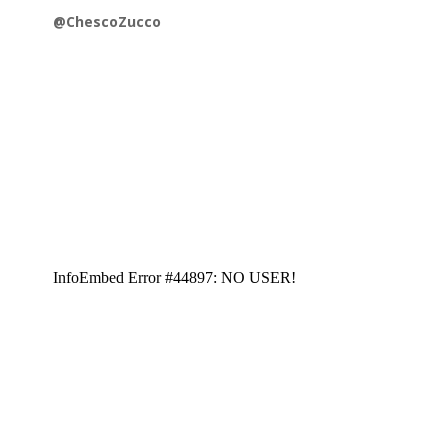
@ChescoZucco